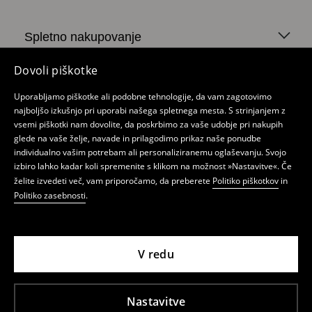
Spletno nakupovanje
Politika zasebnosti
Dovoli piškotke
Moj račun
Uporabljamo piškotke ali podobne tehnologije, da vam zagotovimo
najboljšo izkušnjo pri uporabi našega spletnega mesta. S strinjanjem z
O Mohito
vsemi piškotki nam dovolite, da poskrbimo za vaše udobje pri nakupih
glede na vaše želje, navade in prilagodimo prikaz naše ponudbe
Lokacije trgovin
individualno vašim potrebam ali personaliziranemu oglaševanju. Svojo
izbiro lahko kadar koli spremenite s klikom na možnost »Nastavitve«. Če
Novice
želite izvedeti več, vam priporočamo, da preberete
Politiko piškotkov
in
Politiko zasebnosti
.
LPP Fashion d.o.o., Verovškova ulica 55a, 1000
Ljubljana, Slovenija, osnovni kapital v višini
V redu
8.000.000 (v celoti vplačan), matična številka
podjetja 8192286000, davčna številka
Si76448487, registrirani pri sodnem registru
Nastavitve