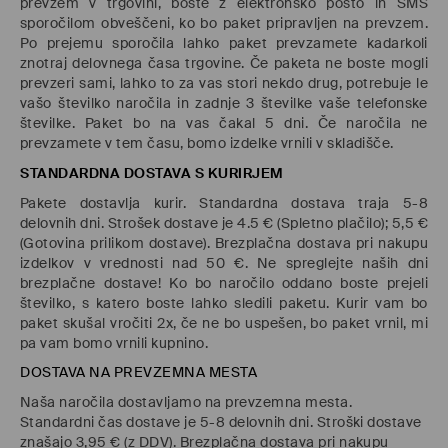
prevzem v trgovini, boste z elektronsko pošto in SMS
sporočilom obveščeni, ko bo paket pripravljen na prevzem.
Po prejemu sporočila lahko paket prevzamete kadarkoli
znotraj delovnega časa trgovine. Če paketa ne boste mogli
prevzeri sami, lahko to za vas stori nekdo drug, potrebuje le
vašo številko naročila in zadnje 3 številke vaše telefonske
številke. Paket bo na vas čakal 5 dni. Če naročila ne
prevzamete v tem času, bomo izdelke vrnili v skladišče.
STANDARDNA DOSTAVA S KURIRJEM
Pakete dostavlja kurir. Standardna dostava traja 5-8
delovnih dni. Strošek dostave je 4.5 € (Spletno plačilo); 5,5 €
(Gotovina prilikom dostave). Brezplačna dostava pri nakupu
izdelkov v vrednosti nad 50 €. Ne spreglejte naših dni
brezplačne dostave! Ko bo naročilo oddano boste prejeli
številko, s katero boste lahko sledili paketu. Kurir vam bo
paket skušal vročiti 2x, če ne bo uspešen, bo paket vrnil, mi
pa vam bomo vrnili kupnino.
DOSTAVA NA PREVZEMNA MESTA
Naša naročila dostavljamo na prevzemna mesta.
Standardni čas dostave je 5-8 delovnih dni. Stroški dostave
znašajo 3,95 € (z DDV). Brezplačna dostava pri nakupu