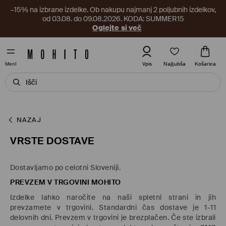
–15% na izbrane izdelke. Ob nakupu najmanj 2 poljubnih izdelkov,
od 03.08. do 09.08.2026. KODA: SUMMER15
Oglejte si več
Najljubša
Vpis
Košarica
MenI
NAZAJ
VRSTE DOSTAVE
Dostavljamo po celotni Sloveniji.
PREVZEM V TRGOVINI MOHITO
Izdelke lahko naročite na naši spletni strani in jih
prevzamete v trgovini.
Standardni čas dostave je 1-11
delovnih dni
. Prevzem v trgovini je brezplačen. Če ste izbrali