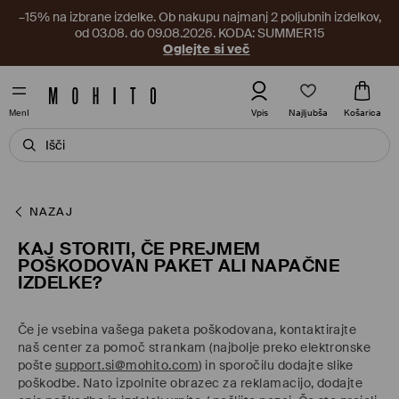
–15% na izbrane izdelke. Ob nakupu najmanj 2 poljubnih izdelkov,
od 03.08. do 09.08.2026. KODA: SUMMER15
Oglejte si več
Najljubša
Vpis
Košarica
MenI
NAZAJ
KAJ STORITI, ČE PREJMEM
POŠKODOVAN PAKET ALI NAPAČNE
IZDELKE?
Če je vsebina vašega paketa poškodovana, kontaktirajte
naš center za pomoč strankam (najbolje preko elektronske
pošte
support.si@mohito.com
) in sporočilu dodajte slike
poškodbe. Nato izpolnite obrazec za reklamacijo, dodajte