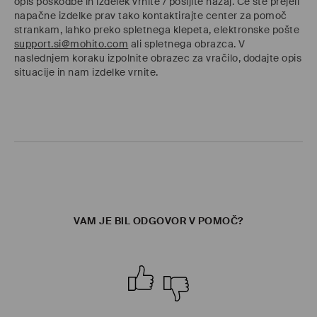
opis poškodbe in izdelek vrnite / pošljite nazaj. Če ste prejeli
napačne izdelke prav tako kontaktirajte center za pomoč
strankam, lahko preko spletnega klepeta, elektronske pošte
support.si@mohito.com
ali spletnega obrazca. V
naslednjem koraku izpolnite obrazec za vračilo, dodajte opis
situacije in nam izdelke vrnite.
VAM JE BIL ODGOVOR V POMOČ?