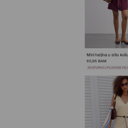
Mini haljina u stilu košu
65,95 BAM
DOSTUPNO U PLUS SIZE VE