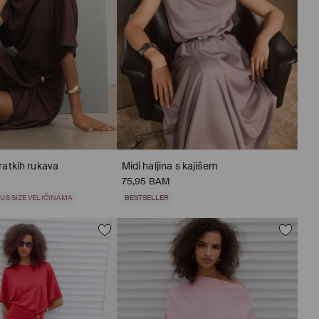
kratkih rukava
Midi haljina s kajišem
75,95 BAM
US SIZE VELIČINAMA
BESTSELLER