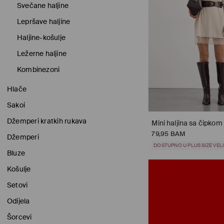
Svečane haljine
Lepršave haljine
Haljine-košulje
Ležerne haljine
Kombinezoni
Hlače
Sakoi
Džemperi kratkih rukava
Mini haljina sa čipkom
79,95 BAM
Džemperi
DOSTUPNO U PLUS SIZE VE
Bluze
Košulje
Setovi
Odijela
Šorcevi