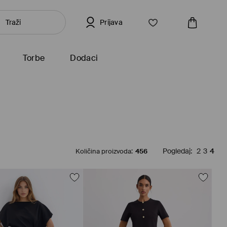
Prijava
Torbe
Dodaci
Količina proizvoda
:
456
Pogledaj
:
2
3
4