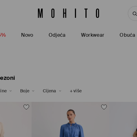
15%
Novo
Odjeća
Workwear
Obuća
nezoni
čine
Boje
Cijena
+
više