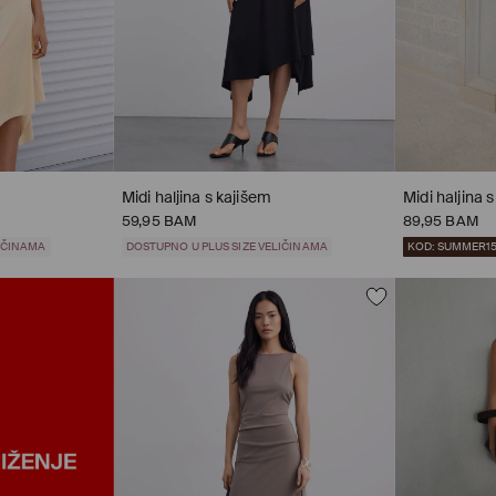
Midi haljina s kajišem
Midi haljina 
59,95 BAM
89,95 BAM
LIČINAMA
DOSTUPNO U PLUS SIZE VELIČINAMA
KOD: SUMMER1