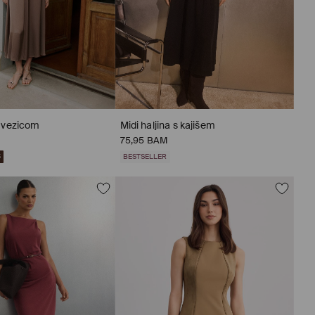
s vezicom
Midi haljina s kajišem
75,95 BAM
5
BESTSELLER