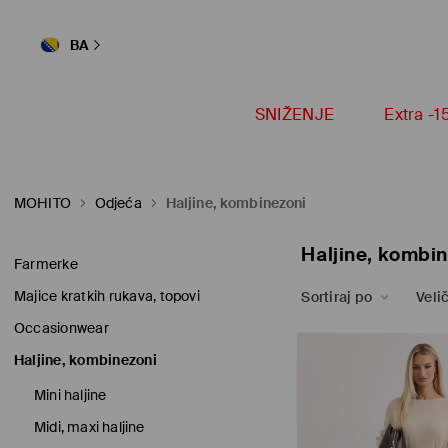
BA
SNIŽENJE
Extra -
MOHITO
Odjeća
Haljine, kombinezoni
Haljine, kombi
Farmerke
Majice kratkih rukava, topovi
Sortiraj po
Veli
Occasionwear
Haljine, kombinezoni
Mini haljine
Midi, maxi haljine