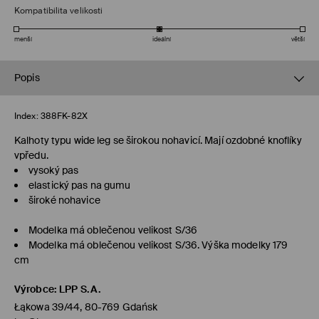
Kompatibilita velikosti
menší
ideální
větší
Popis
Index:
388FK-82X
Kalhoty typu wide leg se širokou nohavicí. Mají ozdobné knoflíky
vpředu.
vysoký pas
elastický pas na gumu
široké nohavice
Modelka má oblečenou velikost S/36
Modelka má oblečenou velikost S/36. Výška modelky 179
cm
Výrobce
:
LPP S.A.
Łąkowa 39/44, 80-769 Gdańsk