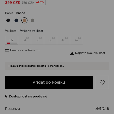
399
CZK
-47%
759
CZK
Barva
-
hnědá
Velikost
-
Vyberte velikost
32
34
36
38
40
42
Průvodce velikostmi
Najděte svou velikost
Tip
Zákazníci hodnotili velikost jako standardní.
Přidat do košíku
Dostupnost na prodejně
Recenze
4,6/5
(
243
)