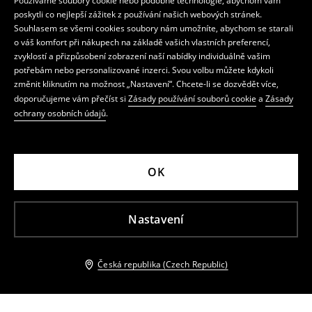
Používáme soubory cookie nebo podobné technologie, abychom vám
poskytli co nejlepší zážitek z používání našich webových stránek.
Souhlasem se všemi cookies soubory nám umožníte, abychom se starali
o váš komfort při nákupech na základě vašich vlastních preferencí,
zvyklostí a přizpůsobení zobrazení naší nabídky individuálně vašim
potřebám nebo personalizované inzerci. Svou volbu můžete kdykoli
změnit kliknutím na možnost „Nastavení“. Chcete-li se dozvědět více,
doporučujeme vám přečíst si
Zásady používání souborů cookie
a
Zásady
ochrany osobních údajů
.
OK
Nastavení
Česká republika (Czech Republic)