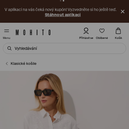
V aplikaci na vás čeká nový kupón! Vyzvedněte si ho ještě teď.
Stáhnout aplikaci
Oblíbené
Přihlásit se
Košík
Menu
Klasické košile