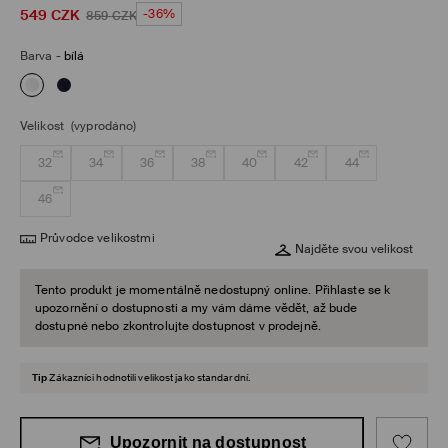
549
CZK
-36%
859
CZK
Barva
-
bílá
Velikost
(vyprodáno)
32
34
36
38
40
42
44
46
Průvodce velikostmi
Najděte svou velikost
Tento produkt je momentálně nedostupný online. Přihlaste se k
upozornění o dostupnosti a my vám dáme vědět, až bude
dostupné nebo zkontrolujte dostupnost v prodejně.
Tip
Zákazníci hodnotili velikost jako standardní.
Upozornit na dostupnost