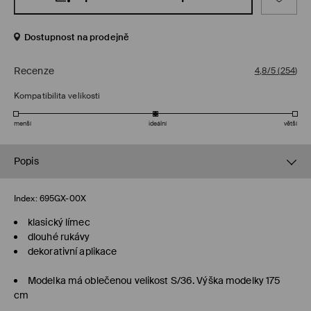
Dostupnost na prodejně
Recenze
4,8/5
(
254
)
Kompatibilita velikosti
menší
ideální
větší
Popis
Index:
695GX-00X
klasický límec
dlouhé rukávy
dekorativní aplikace
Modelka má oblečenou velikost S/36. Výška modelky 175
cm