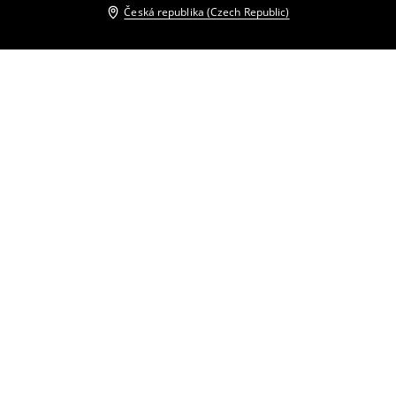
Česká republika (Czech Republic)
Ostatní zákazníci si také vybrali
Bunda oversize
Zkrácená prošívaná bunda
399
CZK
999
CZK
399
CZK
999
CZK
Motorkářská bunda
Prošívaná bunda
2999
CZK
299
CZK
859
CZK
Bunda s límcem
Prošívaná bunda