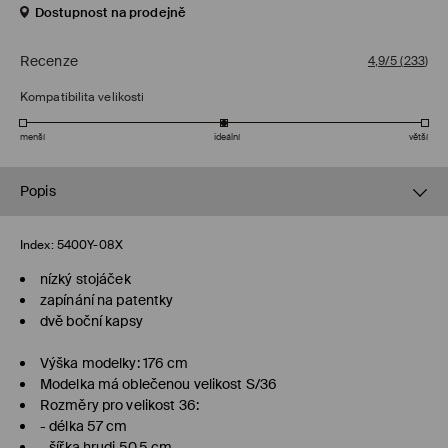
Dostupnost na prodejně
Recenze
4,9/5
(
233
)
Kompatibilita velikosti
menší
ideální
větší
Popis
Index:
5400Y-08X
nízký stojáček
zapínání na patentky
dvě boční kapsy
Výška modelky: 176 cm
Modelka má oblečenou velikost S/36
Rozměry pro velikost 36:
- délka 57 cm
- šířka hrudi 50.5 cm