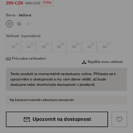
299
CZK
-70%
999
CZK
Barva
-
béžová
Velikost
(vyprodáno)
32
34
36
38
40
42
44
Průvodce velikostmi
Najděte svou velikost
Tento produkt je momentálně nedostupný online. Přihlaste se k
upozornění o dostupnosti a my vám dáme vědět, až bude
dostupné nebo zkontrolujte dostupnost v prodejně.
Tip
Zákazníci hodnotili velikost jako standardní.
Upozornit na dostupnost