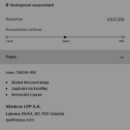
Dostupnost na prodejně
Recenze
4,8/5
(
109
)
Kompatibilita velikosti
menší
ideální
větší
Popis
Index:
158DW-99X
široké límcové klopy
zapínání na knoflíky
lemování v pase
Výrobce
:
LPP S.A.
Łąkowa 39/44, 80-769 Gdańsk
lpp@lppsa.com