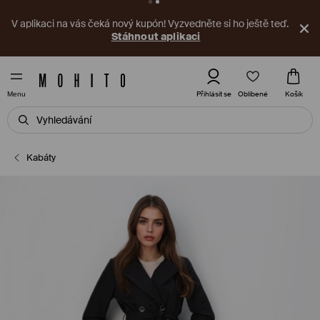
V aplikaci na vás čeká nový kupón! Vyzvedněte si ho ještě teď.
Stáhnout aplikaci
Oblíbené
Přihlásit se
Košík
Menu
Kabáty