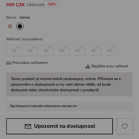
699
CZK
-59%
1 699
CZK
Barva
-
černá
Velikost
(vyprodáno)
32
34
36
38
40
42
44
Průvodce velikostmi
Najděte svou velikost
Tento produkt je momentálně nedostupný online. Přihlaste se k
upozornění o dostupnosti a my vám dáme vědět, až bude
dostupné nebo zkontrolujte dostupnost v prodejně.
Tip
Zákazníci hodnotili velikost jako standardní.
Upozornit na dostupnost