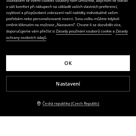
Souhlasem se všemi cookies soubory nám umožníte, abychom se starali
o váš komfort při nákupech na základě vašich vlastních preferencí,
zvyklostí a přizpůsobení zobrazení naší nabídky individuálně vašim
potřebám nebo personalizované inzerci. Svou volbu můžete kdykoli
změnit kliknutím na možnost „Nastavení“. Chcete-li se dozvědět více,
doporučujeme vám přečíst si
Zásady používání souborů cookie
a
Zásady
ochrany osobních údajů
.
OK
Nastavení
Česká republika (Czech Republic)