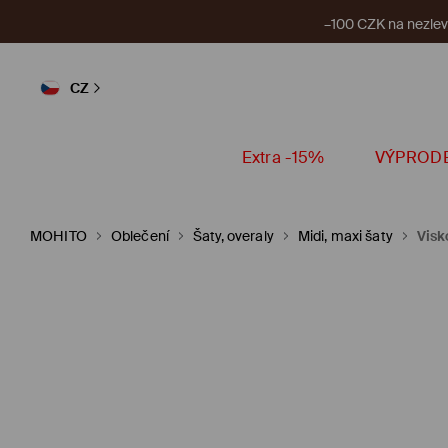
–100 CZK na nezlevn
CZ
Extra -15%
VÝPROD
MOHITO
Oblečení
Šaty, overaly
Midi, maxi šaty
Visk