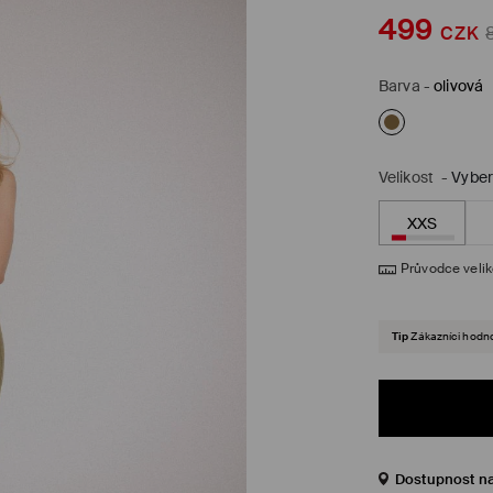
499
CZK
Barva
-
olivová
Velikost
-
Vyber
XXS
Průvodce veli
Tip
Zákazníci hodnot
Dostupnost n