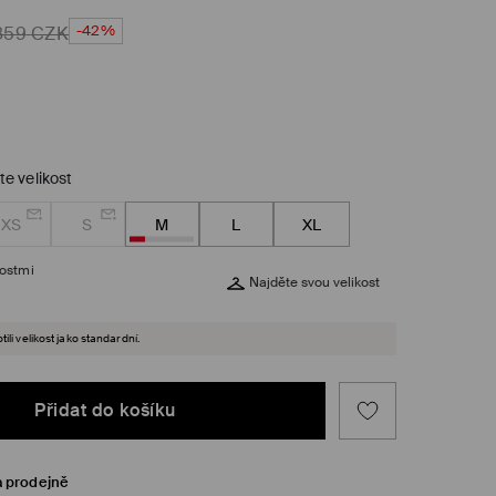
-42%
859
CZK
te velikost
XS
S
M
L
XL
kostmi
Najděte svou velikost
ili velikost jako standardní.
Přidat do košíku
a prodejně