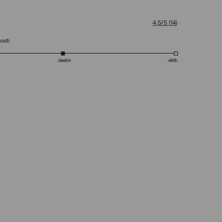
4,5/5
(
14
)
osti
ideální
větší