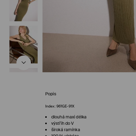
Popis
Index:
961GE-91X
dlouhá maxi délka
výstřih do V
široká ramínka
100 % viskóza