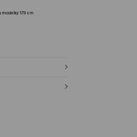
a modelky 179 cm
RMÁLNÍ PROCES
y)
al, PayU, Google Pay)