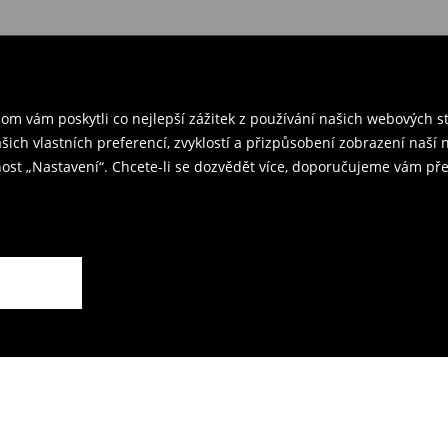
 v ČR
– přineste objednané
rzením objednávky.
ř a odešlete produkty zpět k nám.
m vám poskytli co nejlepší zážitek z používání našich webových 
kovna je 59 CZK.
ašich vlastních preferencí, zvyklostí a přizpůsobení zobrazení naš
ost „Nastavení“. Chcete-li se dozvědět více, doporučujeme vám pře
rodejnách.
ží.