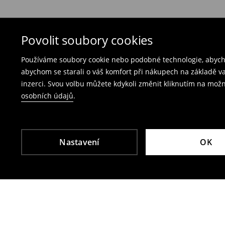
Bezplatné vrácení na každé prodejně Mohito
produkty spolu s účtenkou, fakturou nebo potv
Vrácení přes e‑shop
– vyplňte on-line formulá
Povolit soubory cookies
Poplatek za vrácení kurýrem je 79 CZK,
Používáme soubory cookie nebo podobné technologie, abycho
poplatek za vrácení přes výdejní místo Zásil
abychom se starali o váš komfort při nákupech na základě v
inzerci. Svou volbu můžete kdykoli změnit kliknutím na možn
Plavky a pyžama nelze vrátit v kamenných p
osobních údajů
.
Použijte prosím online formulář pro vrácení zbo
Více informací najdete zde:
Vrácení & výměna
Nastavení
OK