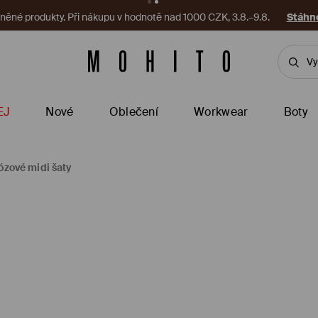
ěné produkty. Při nákupu v hodnotě nad 1000 CZK, 3.8.–9.8.
Stáhno
EJ
Nové
Oblečení
Workwear
Boty
ózové midi šaty