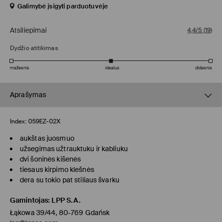
Galimybė įsigyti parduotuvėje
Atsiliepimai
4,4/5
(
19
)
Dydžio atitikimas
mažesnis
idealus
didesnis
Aprašymas
Index:
059EZ-02X
aukštas juosmuo
užsegimas užtrauktuku ir kabliuku
dvi šoninės kišenės
tiesaus kirpimo klešnės
dera su tokio pat stiliaus švarku
Gamintojas
:
LPP S.A.
Łąkowa 39/44, 80-769 Gdańsk