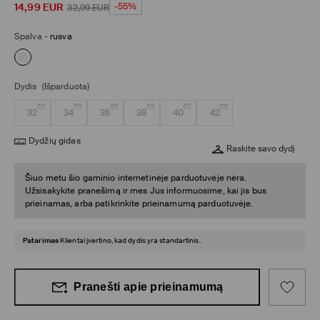
14,99
EUR
-55%
32,99
EUR
Spalva
-
rusva
Dydis
(Išparduota)
32
34
36
38
40
42
Dydžių gidas
Raskite savo dydį
Šiuo metu šio gaminio internetinėje parduotuvėje nėra.
Užsisakykite pranešimą ir mes Jus informuosime, kai jis bus
prieinamas, arba patikrinkite prieinamumą parduotuvėje.
Patarimas
Klientai įvertino, kad dydis yra standartinis.
Pranešti apie prieinamumą