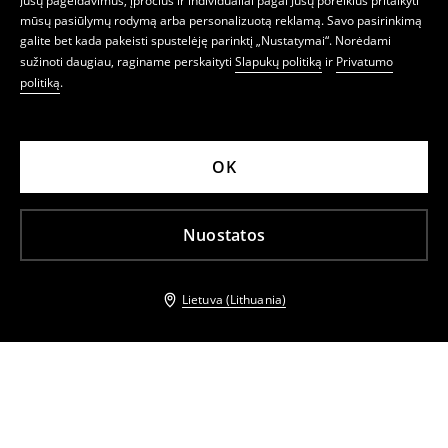
Jūsų pageidavimus, įpročius ir individualiai pagal Jūsų poreikius pritaikyti
mūsų pasiūlymų rodymą arba personalizuotą reklamą. Savo pasirinkimą
galite bet kada pakeisti spustelėję parinktį „Nustatymai“. Norėdami
sužinoti daugiau, raginame perskaityti
Slapukų politiką
ir
Privatumo
politiką
.
OK
Nuostatos
Lietuva (Lithuania)