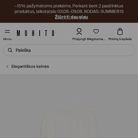
–15% pažymėtoms prekėms. Perkant bent 2 pasirinktus
produktus, laikotarpiu 03.08–09.08. KODAS: SUMMER15
Žiūrėti daugiau
Mėgstamiausi
Prisijungti
Pirkinių krepšelis
Meniu
Elegantiškos kelnės