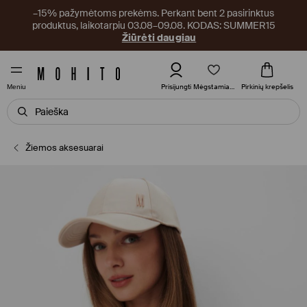
–15% pažymėtoms prekėms. Perkant bent 2 pasirinktus
produktus, laikotarpiu 03.08–09.08. KODAS: SUMMER15
Žiūrėti daugiau
Mėgstamiausi
Prisijungti
Pirkinių krepšelis
Meniu
Žiemos aksesuarai