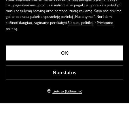
Jūsų pageidavimus, įpročius ir individualiai pagal Jūsų poreikius pritaikyti
mūsų pasiūlymų rodymą arba personalizuotą reklamą. Savo pasirinkimą
galite bet kada pakeisti spustelėję parinktį „Nustatymai“. Norėdami
sužinoti daugiau, raginame perskaityti
Slapukų politiką
ir
Privatumo
politiką
.
OK
Nuostatos
Lietuva (Lithuania)