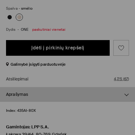
Spalva
-
smėlio
Dydis
-
ONE
paskutiniai vienetai
Įdėti į pirkinių krepšelį
Galimybė įsigyti parduotuvėje
Atsiliepimai
4,7/5
(
67
)
Aprašymas
Index:
435AI-80X
Gamintojas
:
LPP S.A.
Łąkowa 39/44, 80-769 Gdańsk