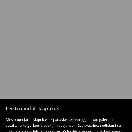
Leisti naudoti slapukus
Mes naudojame slapukus ar panašias technologijas, kad galėtume
suteikti Jums geriausią patirtį naudojantis mūsų svetaine. Sutikdami su
visais slapukais, leisite mums pasirūpinti Jūsų patogumu perkant pagal