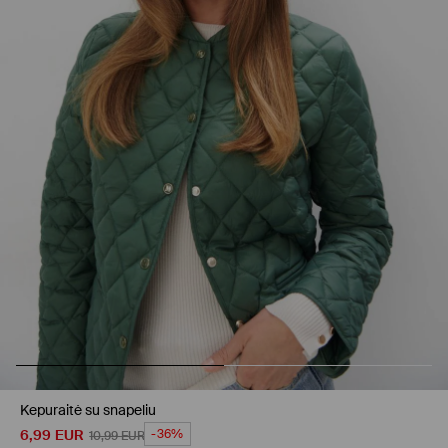
Kepuraitė su snapeliu
6,99
EUR
-36%
10,99
EUR