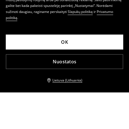
galite bet kada pakeisti spustelėję parinktį „Nustatymai“. Norėdami
sužinoti daugiau, raginame perskaityti
Slapukų politiką
ir
Privatumo
politiką
.
OK
Nuostatos
Lietuva (Lithuania)