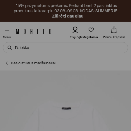
–15% pažymėtoms prekėms. Perkant bent 2 pasirinktus
produktus, laikotarpiu 03.08–09.08. KODAS: SUMMER15
Žiūrėti daugiau
Mėgstamiausi
Prisijungti
Pirkinių krepšelis
Meniu
Basic stiliaus marškinėliai