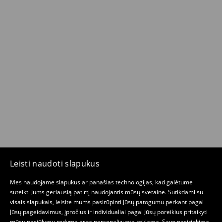
Leisti naudoti slapukus
Mes naudojame slapukus ar panašias technologijas, kad galėtume
suteikti Jums geriausią patirtį naudojantis mūsų svetaine. Sutikdami su
visais slapukais, leisite mums pasirūpinti Jūsų patogumu perkant pagal
Jūsų pageidavimus, įpročius ir individualiai pagal Jūsų poreikius pritaikyti
mūsų pasiūlymų rodymą arba personalizuotą reklamą. Savo pasirinkimą