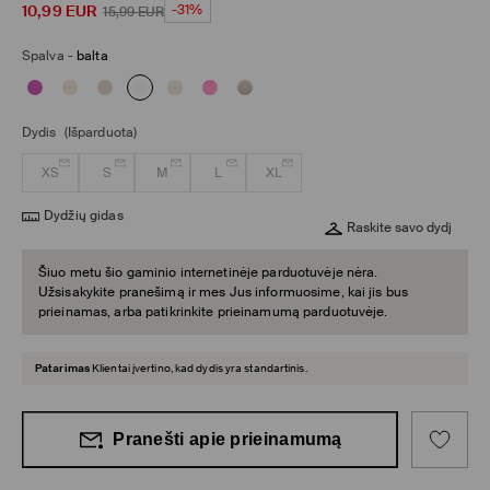
10,99
EUR
-31%
15,99
EUR
Spalva
-
balta
Dydis
(Išparduota)
XS
S
M
L
XL
Dydžių gidas
Raskite savo dydį
Šiuo metu šio gaminio internetinėje parduotuvėje nėra.
Užsisakykite pranešimą ir mes Jus informuosime, kai jis bus
prieinamas, arba patikrinkite prieinamumą parduotuvėje.
Patarimas
Klientai įvertino, kad dydis yra standartinis.
Pranešti apie prieinamumą