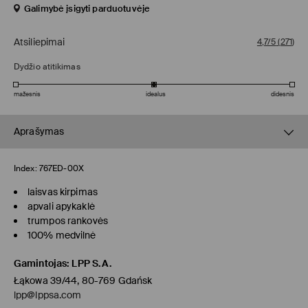
Galimybė įsigyti parduotuvėje
Atsiliepimai
4,7/5
(
271
)
Dydžio atitikimas
mažesnis
idealus
didesnis
Aprašymas
Index:
767ED-00X
laisvas kirpimas
apvali apykaklė
trumpos rankovės
100% medvilnė
Gamintojas
:
LPP S.A.
Łąkowa 39/44, 80-769 Gdańsk
lpp@lppsa.com