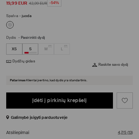
19,99
EUR
-54%
42,99
EUR
Spalva
-
juoda
Dydis
-
Pasirinkti dydį
XS
S
M
L
Dydžių gidas
Raskite savo dydį
Patarimas
Klientai įvertino, kad dydis yra standartinis.
Įdėti į pirkinių krepšelį
Galimybė įsigyti parduotuvėje
Atsiliepimai
4,7/5
(
13
)