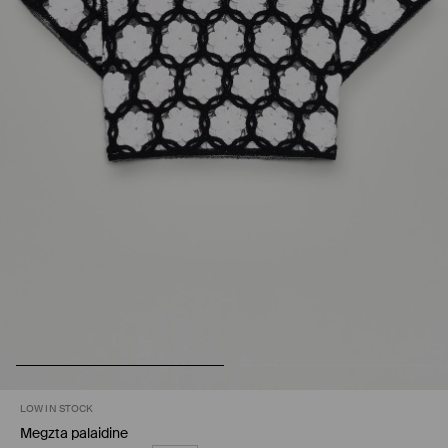
LOW IN STOCK
Megzta palaidine