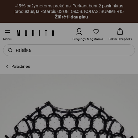
–15% pažymėtoms prekėms. Perkant bent 2 pasirinktus
produktus, laikotarpiu 03.08–09.08. KODAS: SUMMER15
Žiūrėti daugiau
Mėgstamiausi
Prisijungti
Pirkinių krepšelis
Meniu
Palaidinės