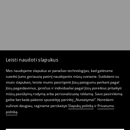
Leisti naudoti slapukus
Mes naudojame slapukus ar panašias technologijas, kad galėtume
suteikti Jums geriausią patirtį naudojantis mūsų svetaine. Sutikdami su
visais slapukais, leisite mums pasirūpinti Jūsų patogumu perkant pagal
Jūsų pageidavimus, įpročius ir individualiai pagal Jūsų poreikius pritaikyti
mūsų pasiūlymų rodymą arba personalizuotą reklamą. Savo pasirinkimą
galite bet kada pakeisti spustelėję parinktį „Nustatymai“. Norėdami
sužinoti daugiau, raginame perskaityti
Slapukų politiką
ir
Privatumo
politiką
.