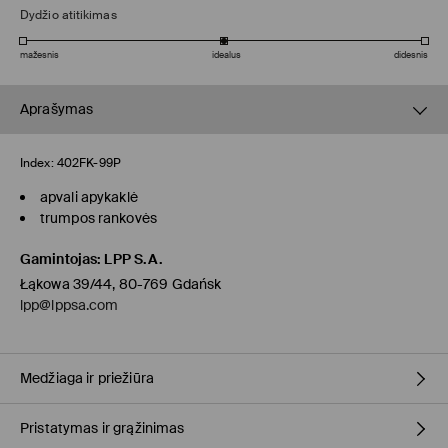
Dydžio atitikimas
mažesnis
idealus
didesnis
Aprašymas
Index:
402FK-99P
apvali apykaklė
trumpos rankovės
Gamintojas
:
LPP S.A.
Łąkowa 39/44, 80-769 Gdańsk
lpp@lppsa.com
Medžiaga ir priežiūra
Pristatymas ir grąžinimas
PIRMAS AUDINYS
:
100% POLIESTERIS