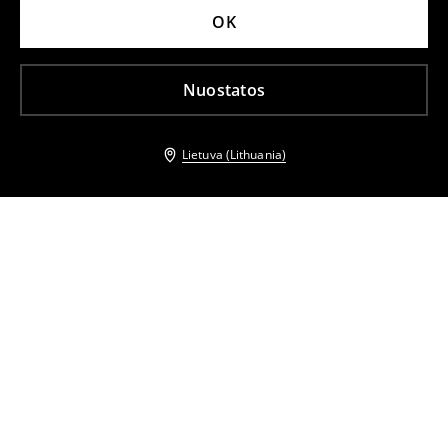
OK
Nuostatos
Lietuva (Lithuania)
Kiti klientai taip pat pasirinko
Trikotažiniai marškinėliai
Medvilninė palaidinė