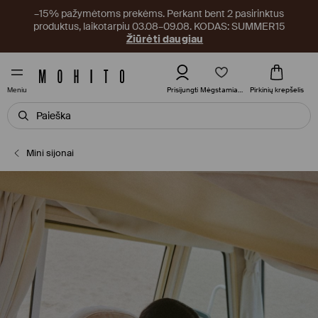
–15% pažymėtoms prekėms. Perkant bent 2 pasirinktus
produktus, laikotarpiu 03.08–09.08. KODAS: SUMMER15
Žiūrėti daugiau
Mėgstamiausi
Prisijungti
Pirkinių krepšelis
Meniu
Mini sijonai