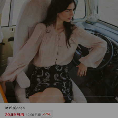
Mini sijonas
20,99
EUR
-51%
42,99
EUR