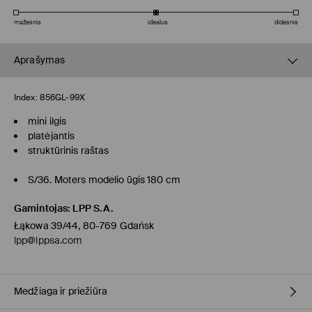
mažesnis
idealus
didesnis
Aprašymas
Index:
856GL-99X
mini ilgis
platėjantis
struktūrinis raštas
S/36. Moters modelio ūgis 180 cm
Gamintojas
:
LPP S.A.
Łąkowa 39/44, 80-769 Gdańsk
lpp@lppsa.com
Medžiaga ir priežiūra