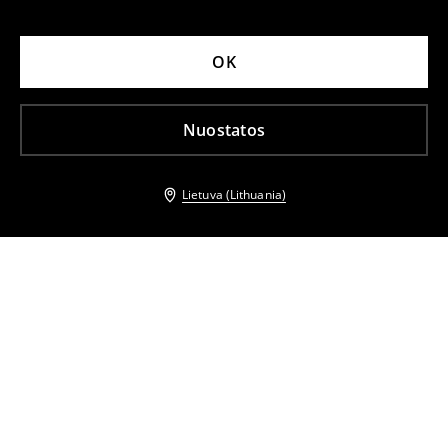
OK
Nuostatos
Lietuva (Lithuania)
Kiti klientai taip pat pasirinko