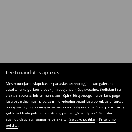
Leisti naudoti slapukus
Mes naudojame slapukus ar panašias technologijas, kad galėtume
suteikti Jums geriausią patirtį naudojantis mūsų svetaine. Sutikdami su
visais slapukais, leisite mums pasirūpinti Jūsų patogumu perkant pagal
Jūsų pageidavimus, įpročius ir individualiai pagal Jūsų poreikius pritaikyti
mūsų pasiūlymų rodymą arba personalizuotą reklamą. Savo pasirinkimą
galite bet kada pakeisti spustelėję parinktį „Nustatymai“. Norėdami
sužinoti daugiau, raginame perskaityti
Slapukų politiką
ir
Privatumo
politiką
.