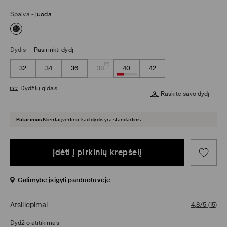
Spalva
-
juoda
Dydis
-
Pasirinkti dydį
32
34
36
38
40
42
Dydžių gidas
Raskite savo dydį
Patarimas
Klientai įvertino, kad dydis yra standartinis.
Įdėti į pirkinių krepšelį
Galimybė įsigyti parduotuvėje
Atsiliepimai
4,8/5
(
15
)
Dydžio atitikimas