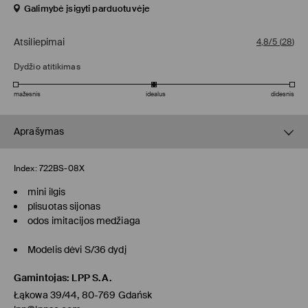
Galimybė įsigyti parduotuvėje
Atsiliepimai
4,8/5
(
28
)
Dydžio atitikimas
mažesnis
idealus
didesnis
Aprašymas
Index:
722BS-08X
mini ilgis
plisuotas sijonas
odos imitacijos medžiaga
Modelis dėvi S/36 dydį
Gamintojas
:
LPP S.A.
Łąkowa 39/44, 80-769 Gdańsk