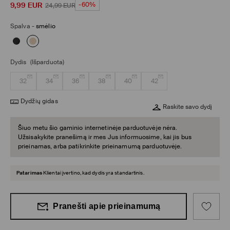
9,99
EUR
-60%
24,99
EUR
Spalva
-
smėlio
Dydis
(Išparduota)
32
34
36
38
40
42
Dydžių gidas
Raskite savo dydį
Šiuo metu šio gaminio internetinėje parduotuvėje nėra.
Užsisakykite pranešimą ir mes Jus informuosime, kai jis bus
prieinamas, arba patikrinkite prieinamumą parduotuvėje.
Patarimas
Klientai įvertino, kad dydis yra standartinis.
Pranešti apie prieinamumą