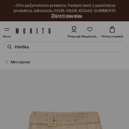
–15% pažymėtoms prekėms. Perkant bent 2 pasirinktus
produktus, laikotarpiu 03.08–09.08. KODAS: SUMMER15
Žiūrėti daugiau
Mėgstamiausi
Prisijungti
Pirkinių krepšelis
Meniu
Mini sijonai