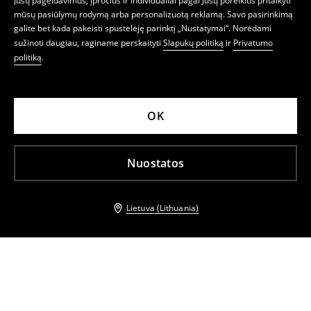
Jūsų pageidavimus, įpročius ir individualiai pagal Jūsų poreikius pritaikyti
mūsų pasiūlymų rodymą arba personalizuotą reklamą. Savo pasirinkimą
galite bet kada pakeisti spustelėję parinktį „Nustatymai“. Norėdami
sužinoti daugiau, raginame perskaityti
Slapukų politiką
ir
Privatumo
politiką
.
OK
Nuostatos
Lietuva (Lithuania)