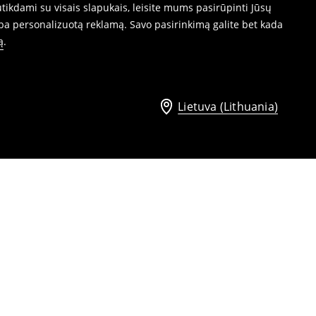
ikdami su visais slapukais, leisite mums pasirūpinti Jūsų
ba personalizuotą reklamą. Savo pasirinkimą galite bet kada
ą
.
Lietuva (Lithuania)