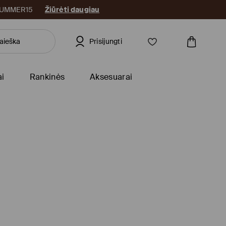
: SUMMER15
Žiūrėti daugiau
Prisijungti
ai
Rankinės
Aksesuarai