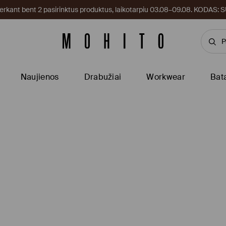
kant bent 2 pasirinktus produktus, laikotarpiu 03.08–09.08. KODAS
Naujienos
Drabužiai
Workwear
Bat