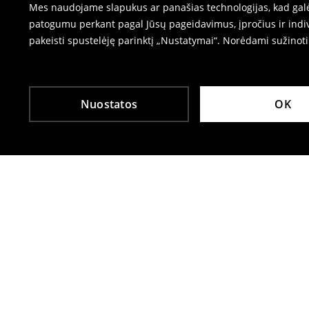
Mes naudojame slapukus ar panašias technologijas, kad galėt
patogumu perkant pagal Jūsų pageidavimus, įpročius ir indiv
pakeisti spustelėję parinktį „Nustatymai“. Norėdami sužinot
Nuostatos
OK