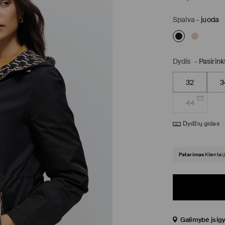
Spalva
-
juoda
Dydis
-
Pasirink
32
3
44
Dydžių gidas
Patarimas
Klientai 
Galimybė įsigy