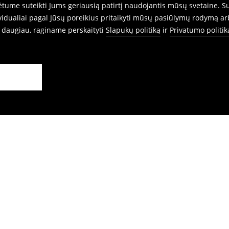
ume suteikti Jums geriausią patirtį naudojantis mūsų svetaine. Sut
idualiai pagal Jūsų poreikius pritaikyti mūsų pasiūlymų rodymą ar
i daugiau, raginame perskaityti
Slapukų politiką
ir
Privatumo politik