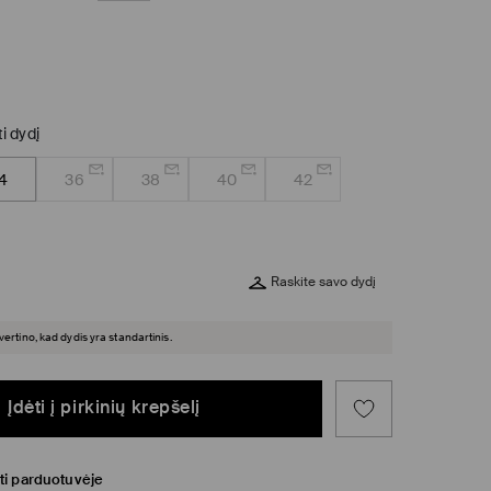
ti dydį
4
36
38
40
42
Raskite savo dydį
įvertino, kad dydis yra standartinis.
Įdėti į pirkinių krepšelį
ti parduotuvėje