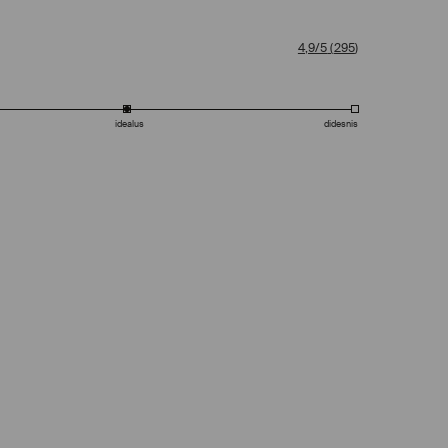
4,9/5
(
295
)
idealus
didesnis