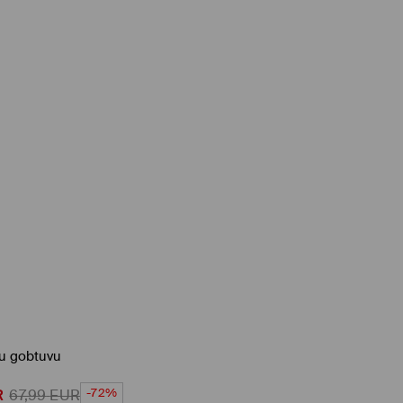
su gobtuvu
-72%
R
67,99
EUR