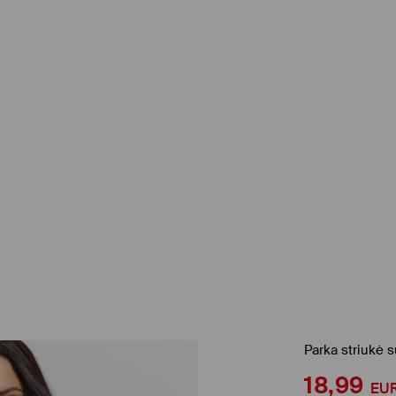
Parka striukė 
18,99
EU