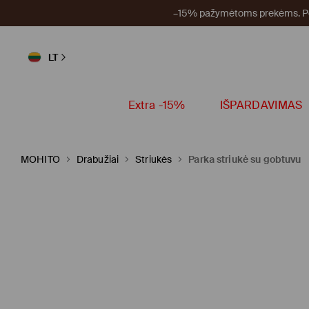
–15% pažymėtoms prekėms. Per
LT
Extra -15%
IŠPARDAVIMAS
MOHITO
Drabužiai
Striukės
Parka striukė su gobtuvu