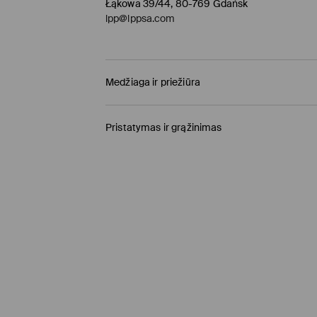
Łąkowa 39/44, 80-769 Gdańsk
lpp@lppsa.com
Medžiaga ir priežiūra
Pagrindinė medžiaga
:
100% POLIESTERIS
Pristatymas ir grąžinimas
Pamušalas
:
100% POLIESTERIS
Prekių pristatymo politika
SKALBTI SKALBYKLĖJE NE AUKŠTESNĖJE KAIP
SKALBIMAS.
Atsiėmimas parduotuvėje MOHITO
(4-8 darbo
BALINTI NEGALIMA
0,00 EUR / Online (PayU, PayPal, Google Pay, Tr
NEGALIMA DŽIOVINTI BŪGNINĖJE DŽIOVYKL
DPD paštomatas
(4-7 darbo dienos)
NELYGINTI
2,95 EUR / Online (PayU, PayPal, Google Pay, Tr
NEVALYTI SAUSU CHEMINIU BŪDU
Kurjeris
(4-7 darbo dienos)
3,95 EUR / Online (PayU, PayPal, Google Pay, Tr