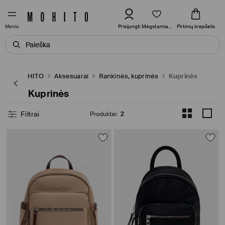
Mėgstamiausi
Prisijungti
Pirkinių krepšelis
Meniu
MOHITO
Aksesuarai
Rankinės, kuprinės
Kuprinės
Kuprinės
Filtrai
Produktai
:
2