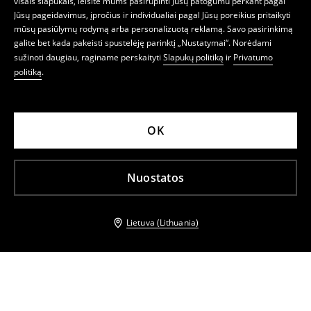
visais slapukais, leisite mums pasirūpinti Jūsų patogumu perkant pagal
Jūsų pageidavimus, įpročius ir individualiai pagal Jūsų poreikius pritaikyti
mūsų pasiūlymų rodymą arba personalizuotą reklamą. Savo pasirinkimą
galite bet kada pakeisti spustelėję parinktį „Nustatymai“. Norėdami
sužinoti daugiau, raginame perskaityti
Slapukų politiką
ir
Privatumo
politiką
.
OK
Nuostatos
Lietuva (Lithuania)