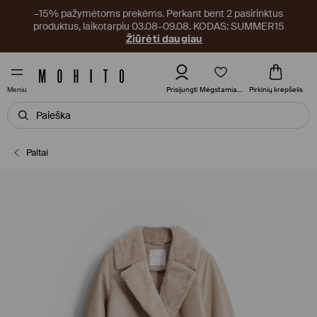
–15% pažymėtoms prekėms. Perkant bent 2 pasirinktus
produktus, laikotarpiu 03.08–09.08. KODAS: SUMMER15
Žiūrėti daugiau
Mėgstamiausi
Prisijungti
Pirkinių krepšelis
Meniu
Paltai