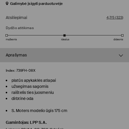
Galimybė įsigyti parduotuvėje
Atsiliepimai
4,7/5
(
323
)
Dydžio atitikimas
mažesnis
idealus
didesnis
Aprašymas
Index:
739FH-08X
platūs apykaklės atlapai
užsegimas sagomis
raištelis ties juosmeniu
dirbtinė oda
S. Moters modelio ūgis 175 cm
Gamintojas
:
LPP S.A.