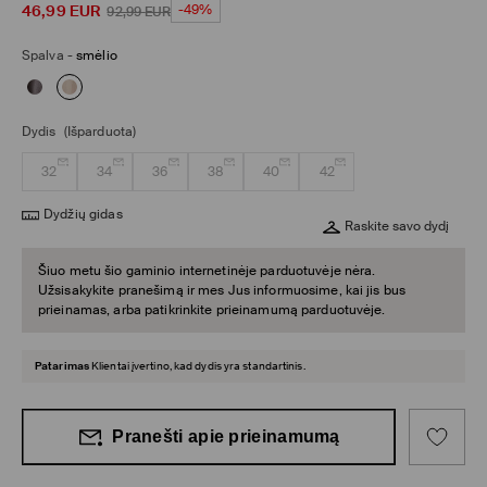
46,99
EUR
-49%
92,99
EUR
Spalva
-
smėlio
Dydis
(Išparduota)
32
34
36
38
40
42
Dydžių gidas
Raskite savo dydį
Šiuo metu šio gaminio internetinėje parduotuvėje nėra.
Užsisakykite pranešimą ir mes Jus informuosime, kai jis bus
prieinamas, arba patikrinkite prieinamumą parduotuvėje.
Patarimas
Klientai įvertino, kad dydis yra standartinis.
Pranešti apie prieinamumą