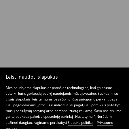
Leisti naudoti slapukus
Mes naudojame slapukus ar panašias technologijas, kad galėtume
suteikti Jums geriausią patirtį naudojantis mūsų svetaine. Sutikdami su
visais slapukais, leisite mums pasirūpinti Jūsų patogumu perkant pagal
Jūsų pageidavimus, įpročius ir individualiai pagal Jūsų poreikius pritaikyti
mūsų pasiūlymų rodymą arba personalizuotą reklamą. Savo pasirinkimą
galite bet kada pakeisti spustelėję parinktį „Nustatymai“. Norėdami
sužinoti daugiau, raginame perskaityti
Slapukų politiką
ir
Privatumo
politiką
.