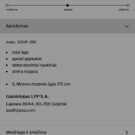
mažesnis
idealus
didesnis
Aprašymas
Index:
122HP-39X
mini ilgis
apvali apykaklė
dekoratyviniai raukiniai
atvira nugara
S. Moters modelio ūgis 175 cm
Gamintojas
:
LPP S.A.
Łąkowa 39/44, 80-769 Gdańsk
lpp@lppsa.com
Medžiaga ir priežiūra