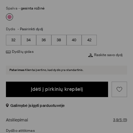
Spalva
-
gesinta rožinė
Dydis
-
Pasirinkti dydį
32
34
36
38
40
42
Dydžių gidas
Raskite savo dydį
Patarimas
Klientai įvertino, kad dydis yra standartinis.
Įdėti į pirkinių krepšelį
Galimybė įsigyti parduotuvėje
Atsiliepimai
3,9/5
(
11
)
Dydžio atitikimas