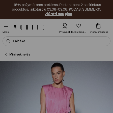
–15% pažymėtoms prekėms. Perkant bent 2 pasirinktus
produktus, laikotarpiu 03.08–09.08. KODAS: SUMMER15
Žiūrėti daugiau
Mėgstamiausi
Prisijungti
Pirkinių krepšelis
Meniu
Mini suknelės