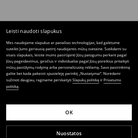
Leisti naudoti slapukus
Mes naudojame slapukus ar panašias technologijas, kad galėtume
suteikti Jums geriausią patirtį naudojantis mūsų svetaine. Sutikdami su
visais slapukais, leisite mums pasirūpinti Jūsų patogumu perkant pagal
Jūsų pageidavimus, įpročius ir individualiai pagal Jūsų poreikius pritaikyti
mūsų pasiūlymų rodymą arba personalizuotą reklamą. Savo pasirinkimą
galite bet kada pakeisti spustelėję parinktį „Nustatymai“. Norėdami
sužinoti daugiau, raginame perskaityti
Slapukų politiką
ir
Privatumo
politiką
.
OK
Nuostatos