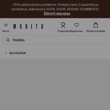
–15% pažymėtoms prekėms. Perkant bent 2 pasirinktus
produktus, laikotarpiu 03.08–09.08. KODAS: SUMMER15
Žiūrėti daugiau
Mėgstamiausi
Prisijungti
Pirkinių krepšelis
Meniu
Sportbačiai