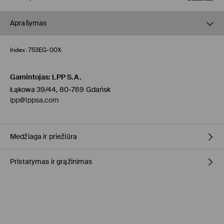
Aprašymas
Index:
753EG-00X
Gamintojas
:
LPP S.A.
Łąkowa 39/44, 80-769 Gdańsk
lpp@lppsa.com
Medžiaga ir priežiūra
Pristatymas ir grąžinimas
Pagrindinė medžiaga
:
70% POLIURETANINIS PLUOŠTAS, 30% ODA
Pamušalas
:
100% POLIURETANINIS PLUOŠTAS
Užpildas
:
100% TPR
Prekių pristatymo politika
Atsiėmimas parduotuvėje MOHITO
(4-8 darbo dienos)
0,00 EUR / Online (PayU, PayPal, Google Pay, Trustly)