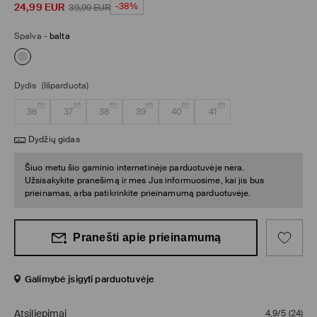
24,99
EUR
-38%
39,99
EUR
Spalva
-
balta
Dydis
(Išparduota)
36
37
38
39
40
41
Dydžių gidas
Šiuo metu šio gaminio internetinėje parduotuvėje nėra.
Užsisakykite pranešimą ir mes Jus informuosime, kai jis bus
prieinamas, arba patikrinkite prieinamumą parduotuvėje.
Pranešti apie prieinamumą
Galimybė įsigyti parduotuvėje
Atsiliepimai
4,9/5
(
24
)