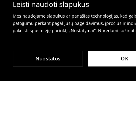
⟶
Prekių grąžinimas
Leisti naudoti slapukus
Mes naudojame slapukus ar panašias technologijas, kad galėt
patogumu perkant pagal Jūsų pageidavimus, įpročius ir indiv
pakeisti spustelėję parinktį „Nustatymai“. Norėdami sužinot
Nuostatos
OK