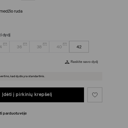
medžio ruda
ti dydį
4
36
38
40
42
Raskite savo dydį
įvertino, kad dydis yra standartinis.
Įdėti į pirkinių krepšelį
ti parduotuvėje