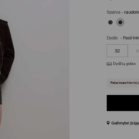
Spalva
-
raudon
Dydis
-
Pasirink
32
3
Dydžių gidas
Patarimas
Klientai 
Galimybė įsigy