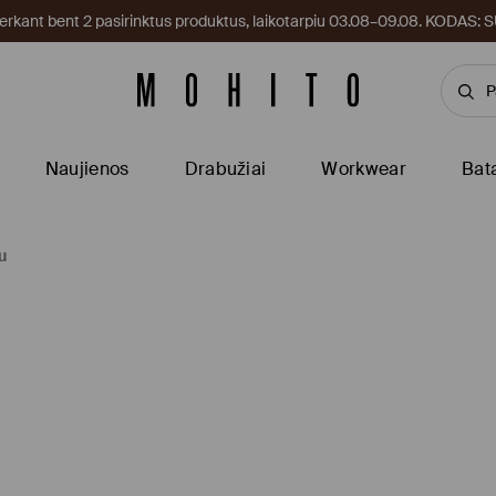
kant bent 2 pasirinktus produktus, laikotarpiu 03.08–09.08. KODAS
Naujienos
Drabužiai
Workwear
Bat
u