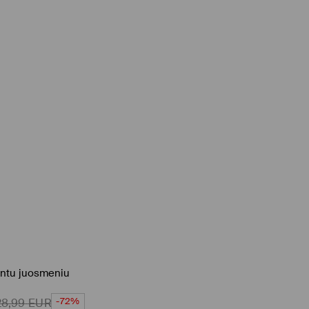
intu juosmeniu
-72%
28,99
EUR