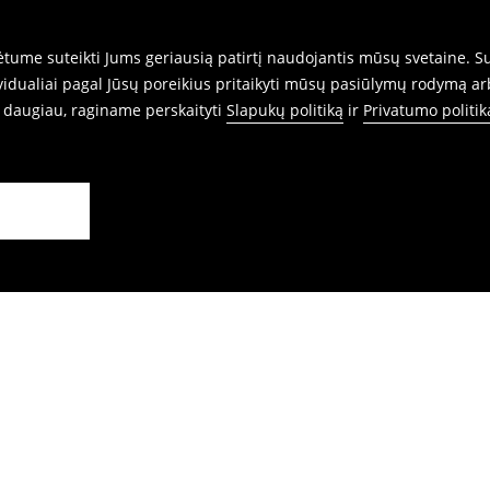
ume suteikti Jums geriausią patirtį naudojantis mūsų svetaine. Sut
idualiai pagal Jūsų poreikius pritaikyti mūsų pasiūlymų rodymą ar
i daugiau, raginame perskaityti
Slapukų politiką
ir
Privatumo politik