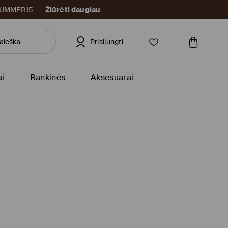
: SUMMER15
Žiūrėti daugiau
Prisijungti
ai
Rankinės
Aksesuarai