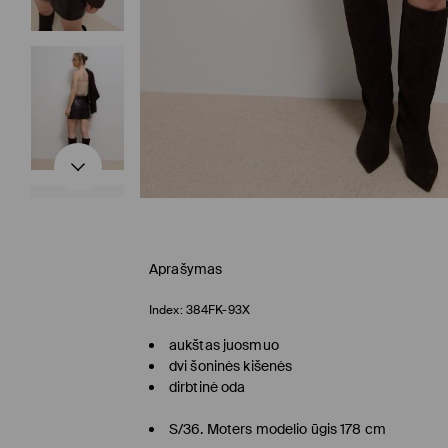
Aprašymas
Index:
384FK-93X
aukštas juosmuo
dvi šoninės kišenės
dirbtinė oda
S/36. Moters modelio ūgis 178 cm