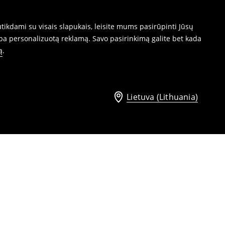
ikdami su visais slapukais, leisite mums pasirūpinti Jūsų
ba personalizuotą reklamą. Savo pasirinkimą galite bet kada
ą
.
Lietuva (Lithuania)