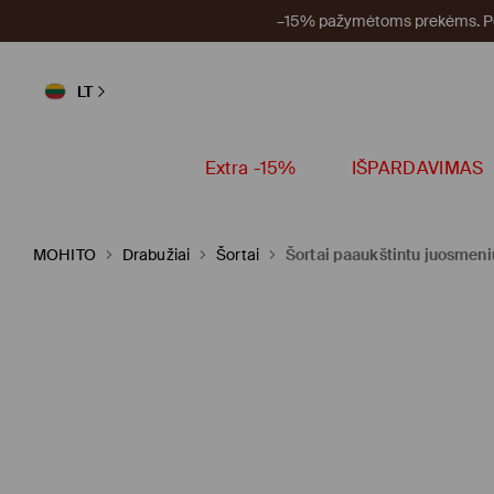
–15% pažymėtoms prekėms. Per
LT
Extra -15%
IŠPARDAVIMAS
MOHITO
Drabužiai
Šortai
Šortai paaukštintu juosmeni