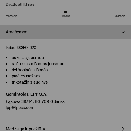
Dydžio atitikimas
mažesnis
idealus
didesnis
Aprašymas
Index:
383EQ-02X
aukštas juosmuo
raišteliu surišamas juosmuo
dvi šoninės kišenės
plačios klešnės
trikotažinis audinys
Gamintojas
:
LPP S.A.
Łąkowa 39/44, 80-769 Gdańsk
lpp@lppsa.com
Medžiaga ir priežiūra