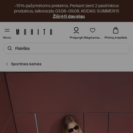
–15% pažymėtoms prekėms. Perkant bent 2 pasirinktus
produktus, laikotarpiu 03.08–09.08. KODAS: SUMMER15
Žiūrėti daugiau
Mėgstamiausi
Prisijungti
Pirkinių krepšelis
Meniu
Sportinės kelnės