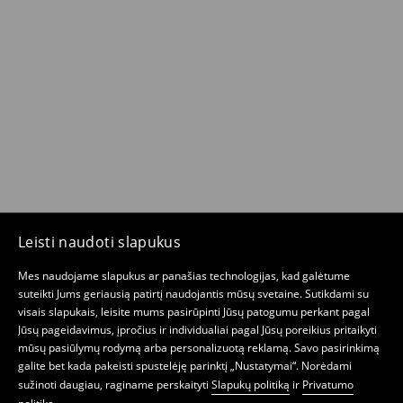
Leisti naudoti slapukus
Mes naudojame slapukus ar panašias technologijas, kad galėtume
suteikti Jums geriausią patirtį naudojantis mūsų svetaine. Sutikdami su
visais slapukais, leisite mums pasirūpinti Jūsų patogumu perkant pagal
Jūsų pageidavimus, įpročius ir individualiai pagal Jūsų poreikius pritaikyti
mūsų pasiūlymų rodymą arba personalizuotą reklamą. Savo pasirinkimą
galite bet kada pakeisti spustelėję parinktį „Nustatymai“. Norėdami
sužinoti daugiau, raginame perskaityti
Slapukų politiką
ir
Privatumo