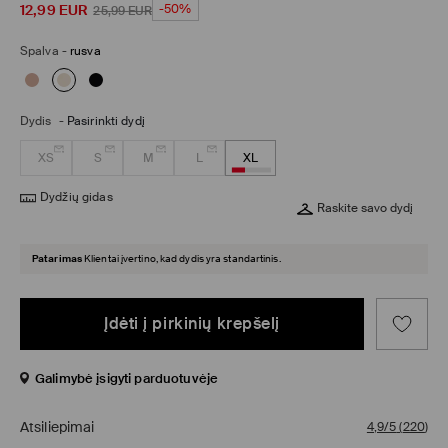
12,99
EUR
-50%
25,99
EUR
Spalva
-
rusva
Dydis
-
Pasirinkti dydį
XS
S
M
L
XL
Dydžių gidas
Raskite savo dydį
Patarimas
Klientai įvertino, kad dydis yra standartinis.
Įdėti į pirkinių krepšelį
Galimybė įsigyti parduotuvėje
Atsiliepimai
4,9/5
(
220
)