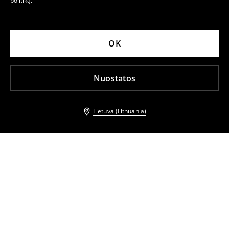
politiką
.
OK
Nuostatos
Lietuva (Lithuania)