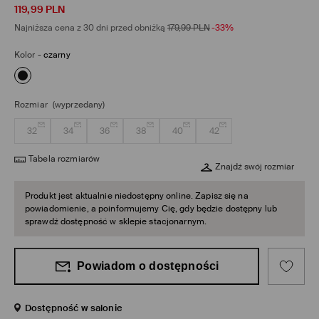
119,99
PLN
Najniższa cena z 30 dni przed obniżką
179,99
PLN
-33%
Kolor
-
czarny
Rozmiar
(wyprzedany)
32
34
36
38
40
42
Tabela rozmiarów
Znajdź swój rozmiar
Produkt jest aktualnie niedostępny online. Zapisz się na
powiadomienie, a poinformujemy Cię, gdy będzie dostępny lub
sprawdź dostępność w sklepie stacjonarnym.
Powiadom o dostępności
Dostępność w salonie