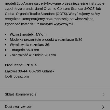
modeli Eco Aware są certyfikowane przez niezależne instytucje
zgodnie ze standardami Organic Content Standard (OCS) lub
Global Organic Textile Standard (GOTS). Weryfikujemy każdy
certyfikat i kompletujemy dokumentację potwierdzającą
zgodność materiału z naszymi wytycznymi.
Wzrost modelki: 177 cm
Modelka prezentuje produkt w rozmiarze S/36
Wymiary dla rozmiaru 36:
- długość 86.9 cm
- szerokość w biuście 23.1 cm
Producent
:
LPP S.A.
Łąkowa 39/44, 80-769 Gdańsk
lpp@lppsa.com
Skład i konserwacja
Dostawa i zwroty
Materiał I
:
55% BAWEŁNA, 42% POLIESTER, 3% ELASTAN