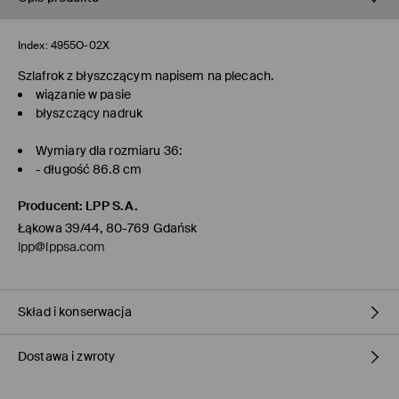
Index:
4955O-02X
Szlafrok z błyszczącym napisem na plecach.
wiązanie w pasie
błyszczący nadruk
Wymiary dla rozmiaru 36:
- długość 86.8 cm
Producent
:
LPP S.A.
Łąkowa 39/44, 80-769 Gdańsk
lpp@lppsa.com
Skład i konserwacja
Dostawa i zwroty
Materiał I
:
100% POLIESTER
PRAĆ W PRALCE Z MAX. TEMP.30° C - PROCES ŁAGODNY