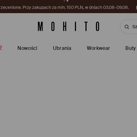
rzecenione. Przy zakupach za min. 150 PLN, w dniach 03.08–09.08.
Ż
Nowości
Ubrania
Workwear
Buty