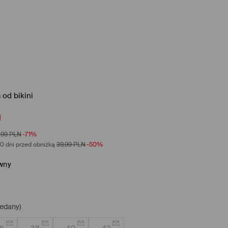
 od bikini
N
,99
PLN
-71%
0 dni przed obniżką
39,99
PLN
-50%
wny
edany)