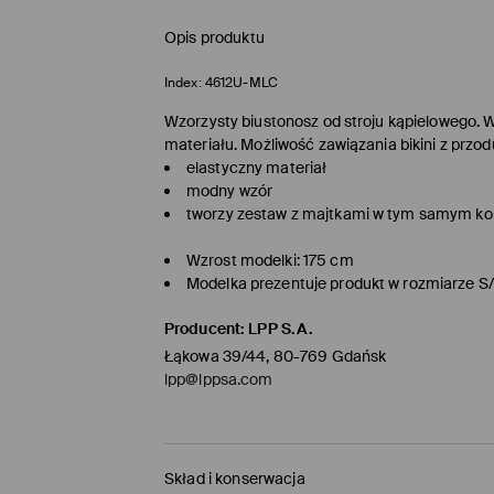
Opis produktu
Index:
4612U-MLC
Wzorzysty biustonosz od stroju kąpielowego.
materiału. Możliwość zawiązania bikini z przodu
elastyczny materiał
modny wzór
tworzy zestaw z majtkami w tym samym ko
Wzrost modelki: 175 cm
Modelka prezentuje produkt w rozmiarze S
Producent
:
LPP S.A.
Łąkowa 39/44, 80-769 Gdańsk
lpp@lppsa.com
Skład i konserwacja