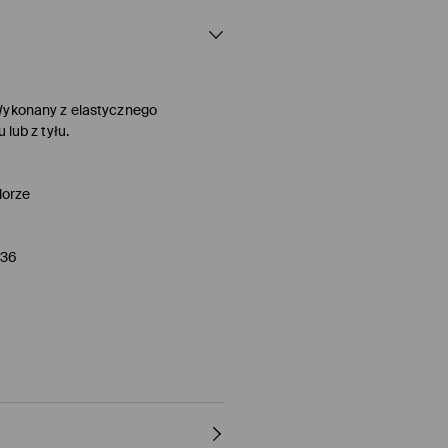
 Wykonany z elastycznego
 lub z tyłu.
lorze
/36