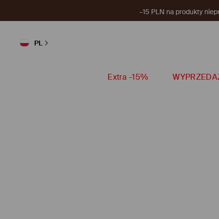
–15 PLN na produkty niep
PL
Extra -15%
WYPRZEDA