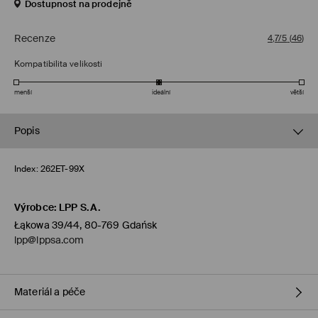
Dostupnost na prodejně
Recenze
4,7/5
(
46
)
Kompatibilita velikosti
menší
ideální
větší
Popis
Index:
262ET-99X
Výrobce
:
LPP S.A.
Łąkowa 39/44, 80-769 Gdańsk
lpp@lppsa.com
Materiál a péče