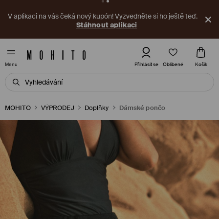
V aplikaci na vás čeká nový kupón! Vyzvedněte si ho ještě teď.
Stáhnout aplikaci
Oblíbené
Přihlásit se
Košík
Menu
MOHITO
VÝPRODEJ
Doplňky
Dámské pončo