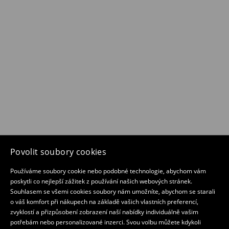
Povolit soubory cookies
Používáme soubory cookie nebo podobné technologie, abychom vám
poskytli co nejlepší zážitek z používání našich webových stránek.
Souhlasem se všemi cookies soubory nám umožníte, abychom se starali
o váš komfort při nákupech na základě vašich vlastních preferencí,
zvyklostí a přizpůsobení zobrazení naší nabídky individuálně vašim
potřebám nebo personalizované inzerci. Svou volbu můžete kdykoli