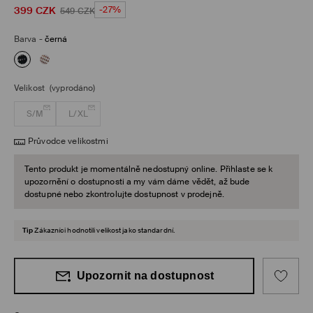
399
CZK
-27%
549
CZK
Barva
-
černá
Velikost
(vyprodáno)
S/M
L/XL
Průvodce velikostmi
Tento produkt je momentálně nedostupný online. Přihlaste se k
upozornění o dostupnosti a my vám dáme vědět, až bude
dostupné nebo zkontrolujte dostupnost v prodejně.
Tip
Zákazníci hodnotili velikost jako standardní.
Upozornit na dostupnost