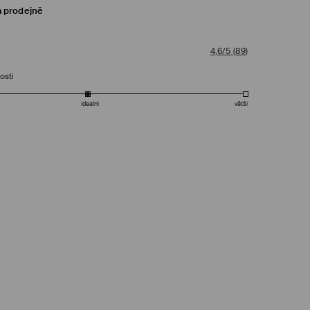
a prodejně
4,6/5
(
89
)
osti
ideální
větší