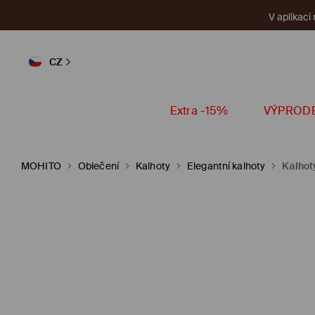
V aplikaci
CZ
Extra -15%
VÝPROD
MOHITO
Oblečení
Kalhoty
Elegantní kalhoty
Kalhot