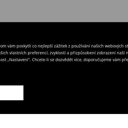
vání, můžete je vrátit do 30 dnů.
 v ČR
– přineste objednané
rzením objednávky.
ř a odešlete produkty zpět k nám.
m vám poskytli co nejlepší zážitek z používání našich webových 
kovna je 59 CZK.
ašich vlastních preferencí, zvyklostí a přizpůsobení zobrazení naš
ost „Nastavení“. Chcete-li se dozvědět více, doporučujeme vám pře
rodejnách.
ží.