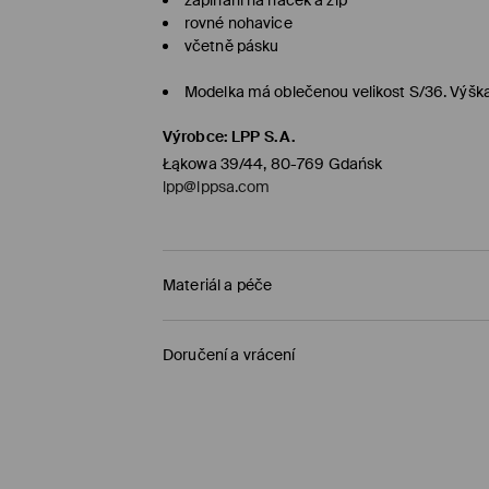
rovné nohavice
včetně pásku
Modelka má oblečenou velikost S/36. Výšk
Výrobce
:
LPP S.A.
Łąkowa 39/44, 80-769 Gdańsk
lpp@lppsa.com
Materiál a péče
PRVNÍ KUS, PRVNÍ PODŠÍVKA
:
100% POLYESTER
Doručení a vrácení
PRVNÍ POLOŽKA PRVNÍ MATERIÁL
:
64% POLYESTER
Zásady pro přepravu
PŘED PRANÍM ODSTRANIT POHYBLIVÉ DEKORAČNÍ
VÝROBEK SE NESMÍ BĚLIT
Objednat na prodejnu Mohito
(1-5 pracovní dn
ŽEHLENÍ PŘI MAX. TEPLOTĚ 110°C - BEZ PÁRY
0,00 Kč /
Bankovní převod platební karta (PayP