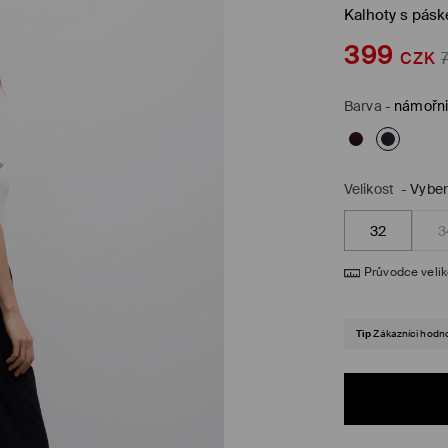
Kalhoty s pás
399
CZK
Barva
-
námořn
Velikost
-
Vyber
32
3
Průvodce veli
Tip
Zákazníci hodnot