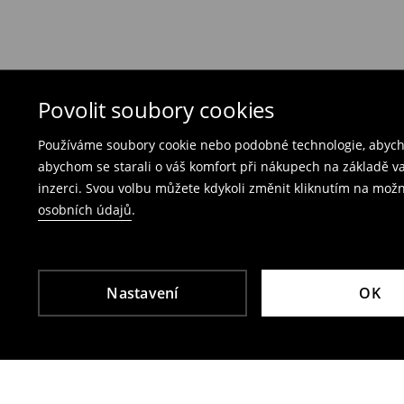
Pokud objednané produkty nesplnily Vaše očeká
Nabízíme dvě možnosti vrácení:
Bezplatné vrácení na každé prodejně Mohito
produkty spolu s účtenkou, fakturou nebo potv
Vrácení přes e‑shop
– vyplňte on-line formulá
Povolit soubory cookies
Poplatek za vrácení kurýrem je 79 CZK,
Používáme soubory cookie nebo podobné technologie, abycho
poplatek za vrácení přes výdejní místo Zásil
abychom se starali o váš komfort při nákupech na základě v
inzerci. Svou volbu můžete kdykoli změnit kliknutím na možn
Plavky a pyžama nelze vrátit v kamenných p
osobních údajů
.
Použijte prosím online formulář pro vrácení zbo
Více informací najdete zde:
Vrácení & výměna
Nastavení
OK