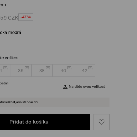
kem
-47%
759
CZK
ická modrá
te velikost
4
36
38
40
42
kostmi
Najděte svou velikost
ili velikost jako standardní.
Přidat do košíku