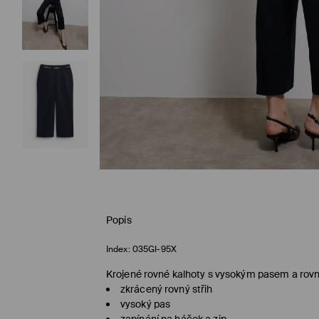
Popis
Index:
035GI-95X
Krojené rovné kalhoty s vysokým pasem a rovn
zkrácený rovný střih
vysoký pas
zapínání na háček a zip