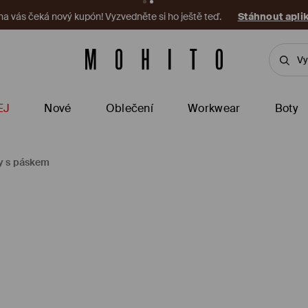
 na vás čeká nový kupón! Vyzvedněte si ho ještě teď.
Stáhnout apli
EJ
Nové
Oblečení
Workwear
Boty
y s páskem