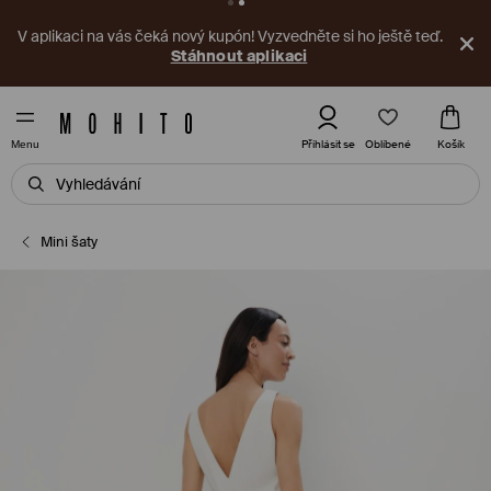
V aplikaci na vás čeká nový kupón! Vyzvedněte si ho ještě teď.
Stáhnout aplikaci
Oblíbené
Přihlásit se
Košík
Menu
Mini šaty