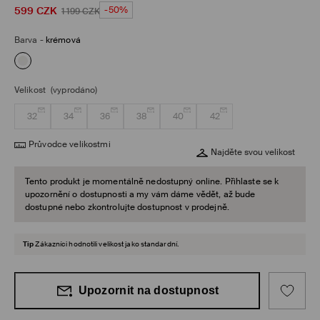
599
CZK
-50%
1 199
CZK
Barva
-
krémová
Velikost
(vyprodáno)
32
34
36
38
40
42
Průvodce velikostmi
Najděte svou velikost
Tento produkt je momentálně nedostupný online. Přihlaste se k
upozornění o dostupnosti a my vám dáme vědět, až bude
dostupné nebo zkontrolujte dostupnost v prodejně.
Tip
Zákazníci hodnotili velikost jako standardní.
Upozornit na dostupnost