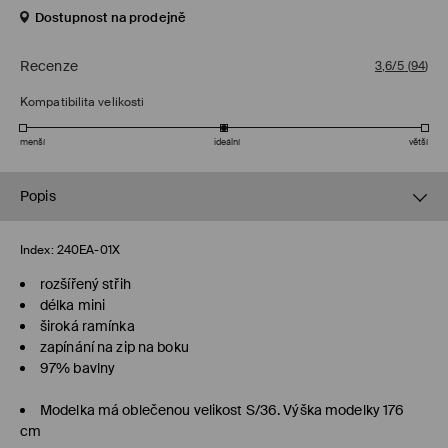
Dostupnost na prodejně
Recenze
3,6/5
(
94
)
Kompatibilita velikosti
menší
ideální
větší
Popis
Index:
240EA-01X
rozšířený střih
délka mini
široká ramínka
zapínání na zip na boku
97% bavlny
Modelka má oblečenou velikost S/36. Výška modelky 176
cm