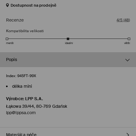
Dostupnost na prodejně
Recenze
4/5
(
48
)
Kompatibilita velikosti
menší
ideální
větší
Popis
Index:
945FT-99X
délka mini
Výrobce
:
LPP S.A.
Łąkowa 39/44, 80-769 Gdańsk
lpp@lppsa.com
Materiál a péče