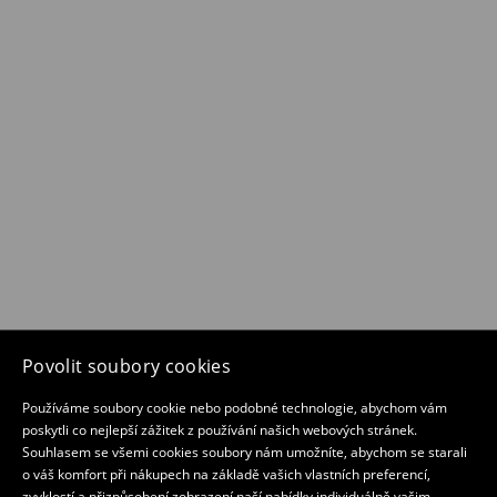
Povolit soubory cookies
Používáme soubory cookie nebo podobné technologie, abychom vám
poskytli co nejlepší zážitek z používání našich webových stránek.
Souhlasem se všemi cookies soubory nám umožníte, abychom se starali
o váš komfort při nákupech na základě vašich vlastních preferencí,
zvyklostí a přizpůsobení zobrazení naší nabídky individuálně vašim