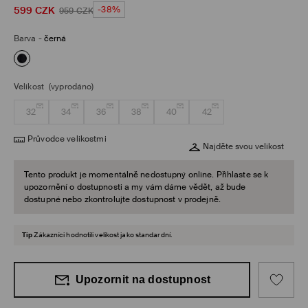
599
CZK
-38%
959
CZK
Barva
-
černá
Velikost
(vyprodáno)
32
34
36
38
40
42
Průvodce velikostmi
Najděte svou velikost
Tento produkt je momentálně nedostupný online. Přihlaste se k
upozornění o dostupnosti a my vám dáme vědět, až bude
dostupné nebo zkontrolujte dostupnost v prodejně.
Tip
Zákazníci hodnotili velikost jako standardní.
Upozornit na dostupnost