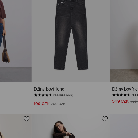
Džíny boyfriend
Džíny boyfri
recenze (233)
rece
549 CZK
759
199 CZK
799 CZK