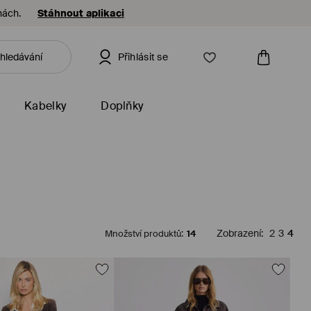
nách.
Stáhnout aplikaci
Přihlásit se
Kabelky
Doplňky
Množství produktů
:
14
Zobrazení
:
2
3
4