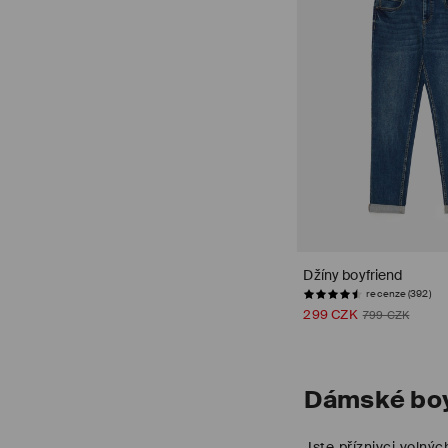
Džíny boyfriend
recenze (392)
299 CZK
799 CZK
Dámské boy
Jste příznivci volný