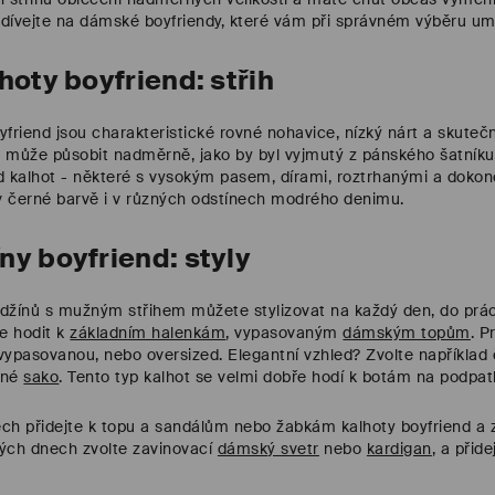
odívejte na dámské boyfriendy, které vám při správném výběru umožn
hoty boyfriend: střih
friend jsou charakteristické rovné nohavice, nízký nárt a skuteč
h může působit nadměrně, jako by byl vyjmutý z pánského šatníku
d kalhot - některé s vysokým pasem, dírami, roztrhanými a dokon
 černé barvě i v různých odstínech modrého denimu.
y boyfriend: styly
 džínů s mužným střihem můžete stylizovat na každý den, do práce
e hodit k
základním halenkám
, vypasovaným
dámským topům
. P
ž vypasovanou, nebo oversized. Elegantní vzhled? Zvolte například 
ané
sako
. Tento typ kalhot se velmi dobře hodí k botám na podpatku
nech přidejte k topu a sandálům nebo žabkám kalhoty boyfriend 
ých dnech zvolte zavinovací
dámský svetr
nebo
kardigan
, a přid