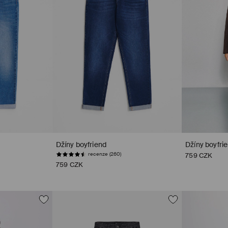
Džíny boyfriend
Džíny boyfri
recenze (260)
759 CZK
759 CZK