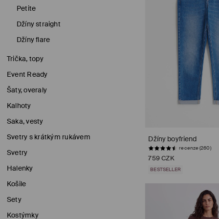
Petite
Džíny straight
Džíny flare
Trička, topy
Event Ready
Šaty, overaly
Kalhoty
Saka, vesty
Svetry s krátkým rukávem
Džíny boyfriend
recenze (260)
Svetry
759 CZK
Halenky
BESTSELLER
Košile
Sety
Kostýmky