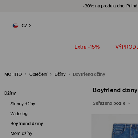
-30% na produkt dne. Při ná
CZ
Extra -15%
VÝPROD
MOHITO
Oblečení
Džíny
Boyfriend džíny
Boyfriend džíny
Džíny
Seřazeno podle
Skinny džíny
Wide leg
Boyfriend džíny
Mom džíny