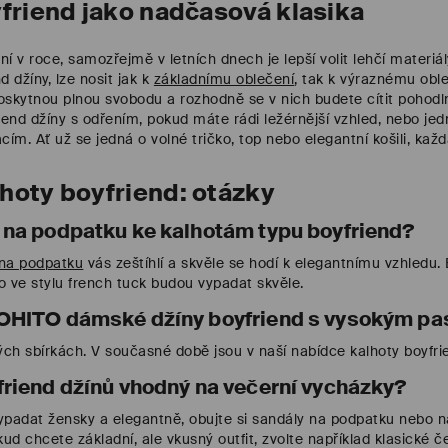
friend jako nadčasová klasika
dní v roce, samozřejmě v letních dnech je lepší volit lehčí mater
nd džíny, lze nosit jak k
základnímu oblečení
, tak k výraznému obl
skytnou plnou svobodu a rozhodně se v nich budete cítit pohodlně.
friend džíny s odřením, pokud máte rádi ležérnější vzhled, nebo j
cím. Ať už se jedná o volné tričko, top nebo elegantní košili, ka
hoty boyfriend: otázky
y na podpatku ke kalhotám typu boyfriend?
 na podpatku
vás zeštíhlí a skvěle se hodí k elegantnímu vzhledu.
 ve stylu french tuck budou vypadat skvěle.
 MOHITO dámské džíny boyfriend s vysokým p
ch sbírkách. V současné době jsou v naší nabídce kalhoty boyfriend
yfriend džínů vhodný na večerní vycházky?
padat žensky a elegantně, obujte si sandály na podpatku nebo na
kud chcete základní, ale vkusný outfit, zvolte například klasické 