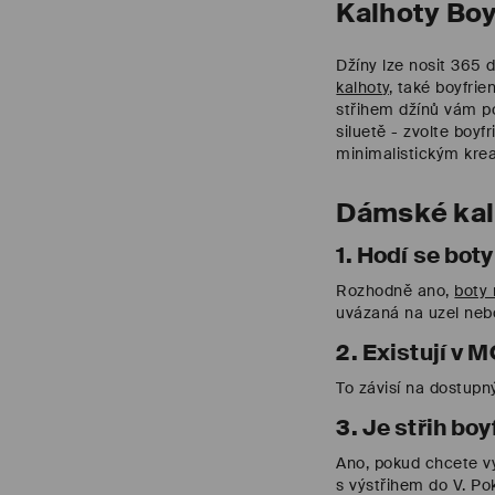
Kalhoty Boy
Džíny lze nosit 365 
kalhoty
, také boyfrie
střihem džínů vám po
siluetě - zvolte boy
minimalistickým krea
Dámské kal
1. Hodí se bot
Rozhodně ano,
boty
uvázaná na uzel nebo
2. Existují v
To závisí na dostupný
3. Je střih bo
Ano, pokud chcete vy
s výstřihem do V. Po