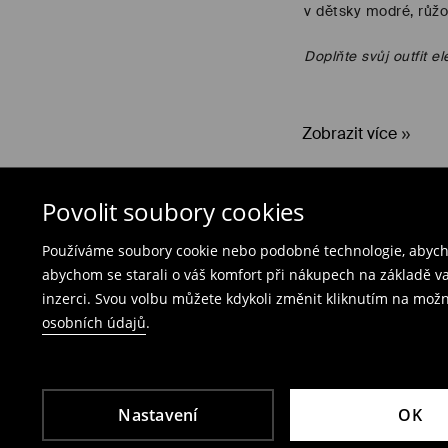
v dětsky modré, růžo
Doplňte svůj outfit e
Zobrazit více
Povolit soubory cookies
Používáme soubory cookie nebo podobné technologie, abycho
abychom se starali o váš komfort při nákupech na základě v
Pomoc a kontakt
Social med
inzerci. Svou volbu můžete kdykoli změnit kliknutím na možn
osobních údajů
.
Pomoc a kontakt
Facebook
Nastavení
OK