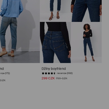
end
Džíny boyfriend
nze (172)
recenze (392)
299 CZK
799 CZK
 CZK