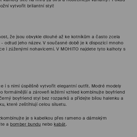
í vytvořit brilantní styl!
nost, že jsou obvykle dlouhé až ke kotníkům a často zcela
 - odtud jeho název. V současné době je k dispozici mnoho
ce i zúženými nohavicemi. V MOHITO najdete tyto kalhoty s
 i s nimi úspěšně vytvořit elegantní outfit. Modré modely
ro formálnější a zároveň ležérní vzhled kombinujte boyfriend
černý boyfriend styl bez rozparků a přidejte bílou halenku a
, které zeštíhlují celou siluetu.
a zkombinujte je s kabelkou přes rameno a dámským
ejte a
bomber bundu
nebo
kabát
.