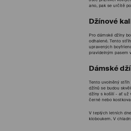
ano, pak se určitě p
Džínové kal
Pro dámské džíny boy
odhalené. Tento stři
upravených boyfrien
pravidelným pasem v
Dámské džín
Tento uvolněný střih
džínů se budou skvěl
džíny s košilí - ať u
černé nebo kostkov
V teplých letních d
kloboukem. V chladn