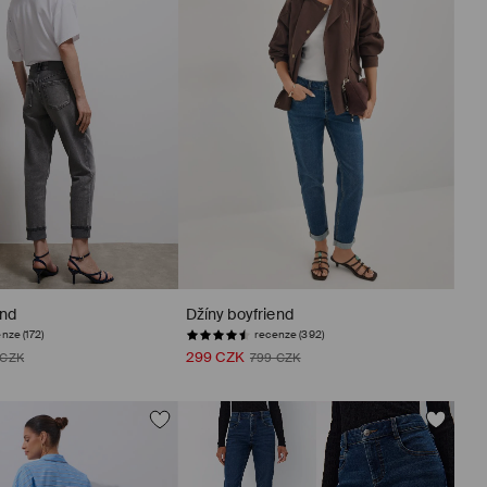
end
Džíny boyfriend
nze (172)
recenze (392)
299 CZK
 CZK
799 CZK