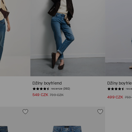
Džíny boyfriend
Džíny boyfri
recenze (392)
rece
549 CZK
799 CZK
499 CZK
759