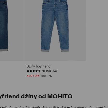
Džíny boyfriend
recenze (392)
549 CZK
799 CZK
friend džíny od MOHITO
ch střihů oblečení nadměrných velikostí a máte chuť občas vyměnit 