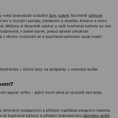
iály nebo jednoduše vzdušné
šaty
,
sukně
. Nicméně
džínové
ečení s různými potisky, zdobením a doplňky. Kreace s tímto
 Můžete si libovolně vybírat a ladit boyfriend kalhoty ke své
ednobarevné, v jedné barvě, pokud dáváte přednost
ždá z těchto možností se k boyfriend kalhotám bude hodit!
 Boyfriends + černé boty na podpatku + oversize košile
asem?
 regular střihu - jejich horní okraj je výrazně nad boky.
 jehlových podpatcích a přidejte například elegantní halenku
černé boyfriend kalhoty a přidejte jednoduchou
dámskou košili