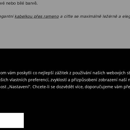
vé nebo bílé barvě.
legantní
kabelkou přes rameno
a ciťte se maximálně ležérně a ele
m vám poskytli co nejlepší zážitek z používání našich webových 
ašich vlastních preferencí, zvyklostí a přizpůsobení zobrazení naš
ia
ost „Nastavení“. Chcete-li se dozvědět více, doporučujeme vám pře
YouTube
Instagram
TikTok