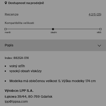
Dostupnost na prodejně
Recenze
4,2/5
(
25
)
Kompatibilita velikosti
menší
ideální
větší
Popis
Index:
882GX-01X
volný střih
vysoký obsah viskózy
Modelka má oblečenou velikost S. Výška modelky 174 cm
Výrobce
:
LPP S.A.
Łąkowa 39/44, 80-769 Gdańsk
lpp@lppsa.com