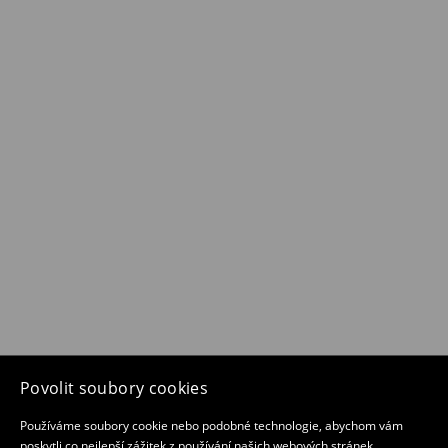
Povolit soubory cookies
Používáme soubory cookie nebo podobné technologie, abychom vám
poskytli co nejlepší zážitek z používání našich webových stránek.