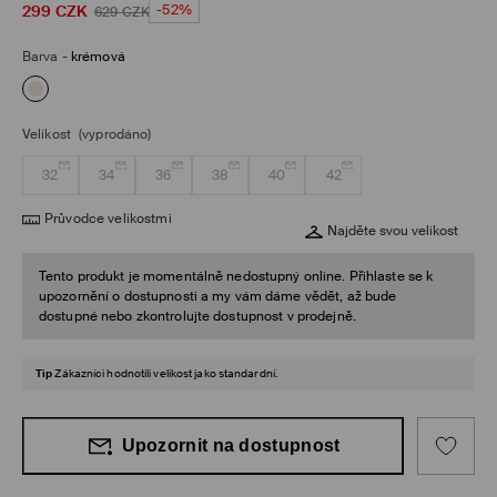
299
CZK
-52%
629
CZK
Barva
-
krémová
Velikost
(vyprodáno)
32
34
36
38
40
42
Průvodce velikostmi
Najděte svou velikost
Tento produkt je momentálně nedostupný online. Přihlaste se k
upozornění o dostupnosti a my vám dáme vědět, až bude
dostupné nebo zkontrolujte dostupnost v prodejně.
Tip
Zákazníci hodnotili velikost jako standardní.
Upozornit na dostupnost