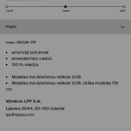
menší
ideální
větší
Popis
Index:
692GM-01P
americký průramek
provedení bez rukávů
100 % viskóza
Modelka má oblečenou velikost S/36
Modelka má oblečenou velikost S/36. Výška modelky 178
cm
Výrobce
:
LPP S.A.
Łąkowa 39/44, 80-769 Gdańsk
lpp@lppsa.com