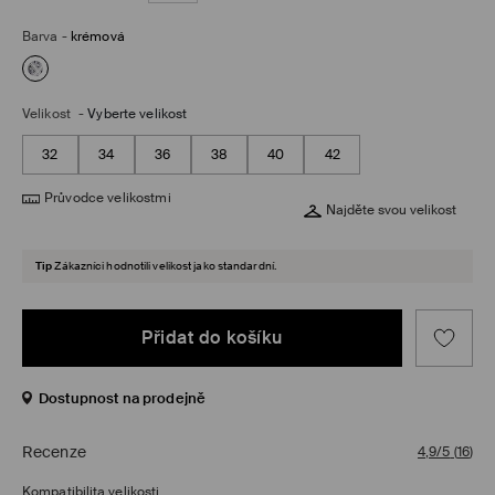
Barva
-
krémová
Velikost
-
Vyberte velikost
32
34
36
38
40
42
Průvodce velikostmi
Najděte svou velikost
Tip
Zákazníci hodnotili velikost jako standardní.
Přidat do košíku
Dostupnost na prodejně
Recenze
4,9/5
(
16
)
Kompatibilita velikosti