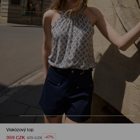
Viskózový top
359
CZK
-47%
679
CZK