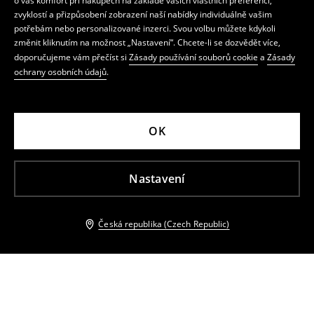
o váš komfort při nákupech na základě vašich vlastních preferencí,
zvyklostí a přizpůsobení zobrazení naší nabídky individuálně vašim
potřebám nebo personalizované inzerci. Svou volbu můžete kdykoli
změnit kliknutím na možnost „Nastavení“. Chcete-li se dozvědět více,
doporučujeme vám přečíst si
Zásady používání souborů cookie
a
Zásady
ochrany osobních údajů
.
OK
Nastavení
Česká republika (Czech Republic)