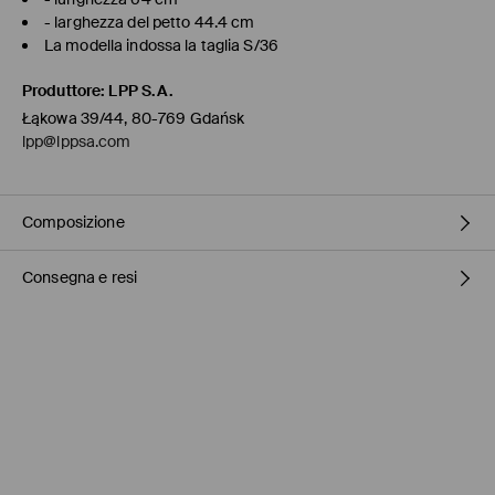
- larghezza del petto 44.4 cm
La modella indossa la taglia S/36
Produttore
:
LPP S.A.
Łąkowa 39/44, 80-769 Gdańsk
lpp@lppsa.com
Composizione
Consegna e resi
Principale
:
100% COTONE
NON CANDEGGIARE
Politica di spedizione
NON UTILIZZARE ESSICCATOI
La spedizione alle isole viene effettuata solo tramite InPost.
STIRARE A MAX. TEMP. 110°C SENZA VAPORE
Ritiro in negozio Mohito
(4-9 giorni lavorativi)
0,00 EUR / Pagamento online
NON LAVARE A SECCO
HR Parcel - Punto di ritiro
(4-9 giorni lavorativi)