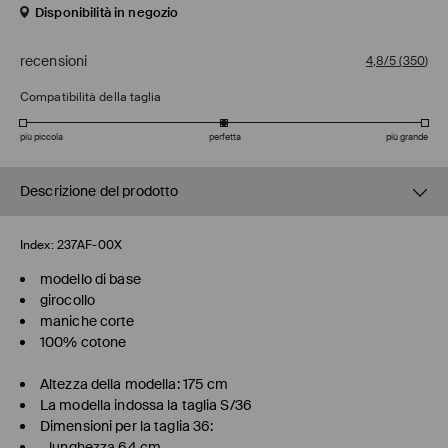
Disponibilità in negozio
recensioni
4,8/5
(
350
)
Compatibilità della taglia
più piccola
perfetta
più grande
Descrizione del prodotto
Index:
237AF-00X
modello di base
girocollo
maniche corte
100% cotone
Altezza della modella: 175 cm
La modella indossa la taglia S/36
Dimensioni per la taglia 36:
- lunghezza 64 cm