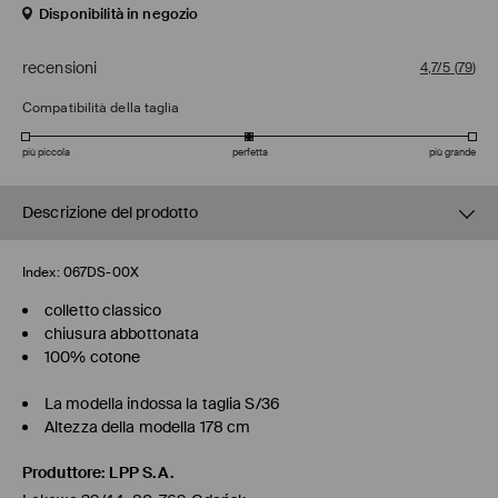
Disponibilità in negozio
recensioni
4,7/5
(
79
)
Compatibilità della taglia
più piccola
perfetta
più grande
Descrizione del prodotto
Index:
067DS-00X
colletto classico
chiusura abbottonata
100% cotone
La modella indossa la taglia S/36
Altezza della modella 178 cm
Produttore
:
LPP S.A.