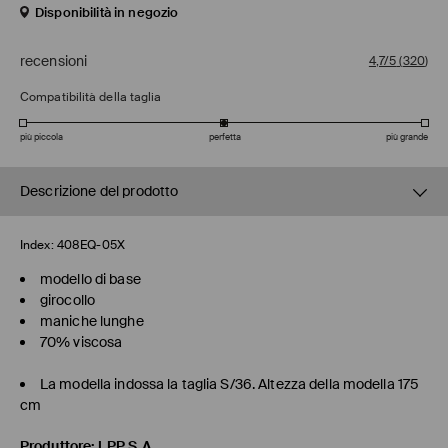
Disponibilità in negozio
recensioni
4,7/5
(
320
)
Compatibilità della taglia
più piccola
perfetta
più grande
Descrizione del prodotto
Index:
408EQ-05X
modello di base
girocollo
maniche lunghe
70% viscosa
La modella indossa la taglia S/36. Altezza della modella 175
cm
Produttore
:
LPP S.A.