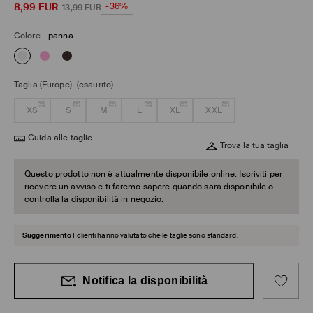
8,99
EUR
-36%
13,99
EUR
Colore
-
panna
Taglia (Europe)
(esaurito)
XS
S
M
L
XL
XXL
Guida alle taglie
Trova la tua taglia
Questo prodotto non è attualmente disponibile online. Iscriviti per
ricevere un avviso e ti faremo sapere quando sarà disponibile o
controlla la disponibilità in negozio.
Suggerimento
I clienti hanno valutato che le taglie sono standard.
Notifica la disponibilità