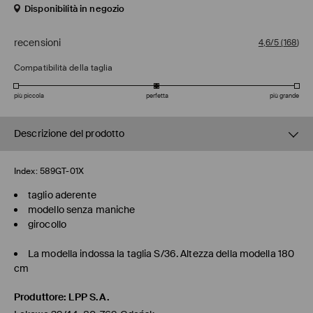
Disponibilità in negozio
recensioni
4,6/5
(
168
)
Compatibilità della taglia
più piccola
perfetta
più grande
Descrizione del prodotto
Index:
589GT-01X
taglio aderente
modello senza maniche
girocollo
La modella indossa la taglia S/36. Altezza della modella 180
cm
Produttore
:
LPP S.A.